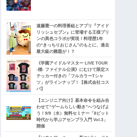
遠藤憲一の料理番組とアプリ『アイド
リッシュセブン』に登場する王様プリ
ンの異色コラボが実現！料理歴1年
の“きっちりおじさん”のもとに、過去
最大級の難題が！？
《学園アイドルマスター LIVE TOUR
-標- ファイナル公演》にむけて限定ス
テッカー付きの「フルカラーTシャ
ツ」がラインナップ！【株式会社コス
パ】
【エンジニア向け】基本命令を組み合
わせて“ゲームらしい動き”へつなげよ
う！9/9（水）無料セミナー「8ビット
時代から学ぶアセンブラ入門 Vol.3」
開催