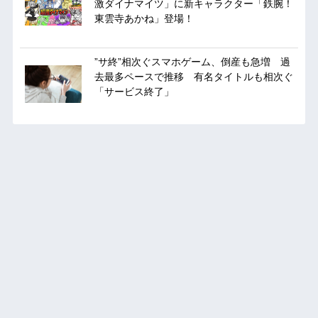
激ダイナマイツ」に新キャラクター「鉄腕！
東雲寺あかね」登場！
”サ終”相次ぐスマホゲーム、倒産も急増 過
去最多ペースで推移 有名タイトルも相次ぐ
「サービス終了」