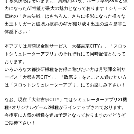
する爽快感はそのままに、純増約3.7枚、ループ率約88％と強
力になったAT性能が最大の魅力となっております！シリーズ
伝統の「秀吉決戦」はもちろん、さらに多彩になった様々な
出玉トリガーと破壊力抜群のATが織り成す出玉の波を是非ご
体感下さい！
本アプリは月額課金制サービス「大都吉宗CITY」、「スロッ
トシミュレーターアプリ」のそれぞれにて同時配信となって
おります。
いろいろな大都技研機種をお得に遊びたい方は月額課金制サ
ービス「大都吉宗CITY」、「政宗３」をとことん遊びたい方
は「スロットシミュレーターアプリ」にてお楽しみ下さい！
なお、現在「大都吉宗CITY」ではシミュレーターアプリ21機
種+オリジナルゲーム2機種がラインナップされております。
今後更に人気の機種を追加予定となっておりますのでどうぞ
ご期待下さい！