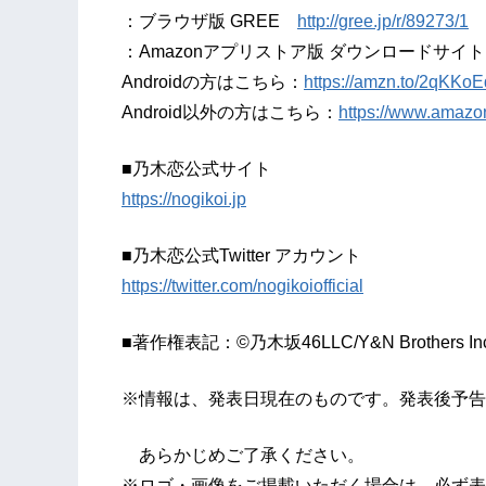
：ブラウザ版 GREE
http://gree.jp/r/89273/1
：Amazonアプリストア版 ダウンロードサイト
Androidの方はこちら：
https://amzn.to/2qKKoE
Android以外の方はこちら：
https://www.amaz
■乃木恋公式サイト
https://nogikoi.jp
■乃木恋公式Twitter アカウント
https://twitter.com/nogikoiofficial
■著作権表記：©乃木坂46LLC/Y&N Brothers Inc. ©a
※情報は、発表日現在のものです。発表後予告
あらかじめご了承ください。
※ロゴ・画像をご掲載いただく場合は、必ず表