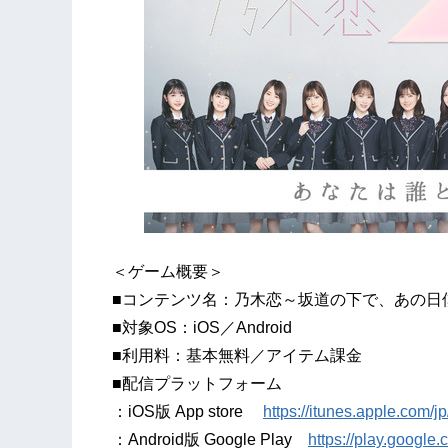
＜ゲーム概要＞
■コンテンツ名：乃木恋～坂道の下で、あの日
■対象OS：iOS／Android
■利用料：基本無料／アイテム課金
■配信プラットフォーム
：iOS版 App store
https://itunes.apple.com/
：Android版 Google Play
https://play.google