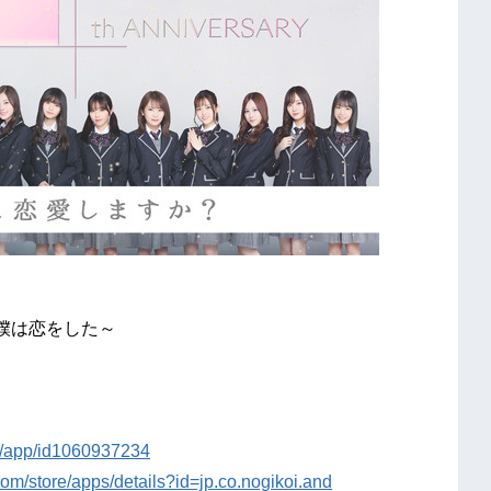
僕は恋をした～
jp/app/id1060937234
.com/store/apps/details?id=jp.co.nogikoi.and