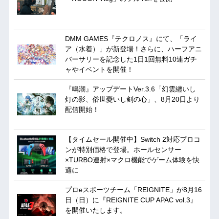
DMM GAMES『テクロノス』にて、「ライ
ア（水着）」が新登場！さらに、ハーフアニ
バーサリーを記念した1日1回無料10連ガチ
ャやイベントを開催！
『鳴潮』アップデートVer.3.6「幻雲纏いし
灯の影、俗世憂いし剣の心」、8月20日より
配信開始！
【タイムセール開催中】Switch 2対応プロコ
ンが特別価格で登場。ホールセンサー
×TURBO連射×マクロ機能でゲーム体験を快
適に
プロeスポーツチーム「REIGNITE」が8月16
日（日）に『REIGNITE CUP APAC vol.3』
を開催いたします。