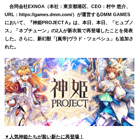
合同会社EXNOA（本社：東京都港区、CEO：村中 悠介、
URL：https://games.dmm.com/）が運営するDMM GAMES
において、『神姫PROJECT A』は、本日、本日、「ヒュプノ
ス」「ネプチューン」の2人が新衣装で再登場したことを発表
した。さらに、新幻獣「[嵐帝]ヴラド・ツェペシュ」も追加さ
れた。
▼
人気神姫たちが装い新たに再登場！