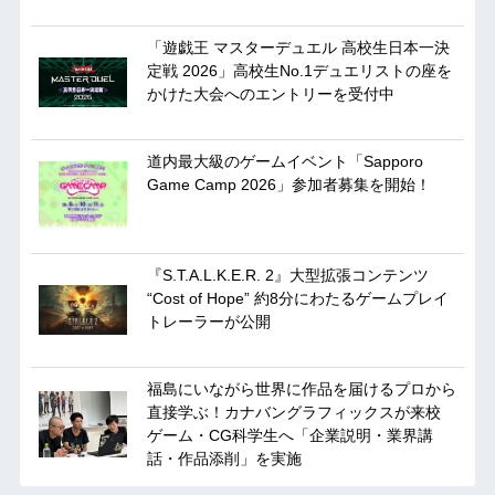
「遊戯王 マスターデュエル 高校生日本一決
定戦 2026」高校生No.1デュエリストの座を
かけた大会へのエントリーを受付中
道内最大級のゲームイベント「Sapporo
Game Camp 2026」参加者募集を開始！
『S.T.A.L.K.E.R. 2』大型拡張コンテンツ
“Cost of Hope” 約8分にわたるゲームプレイ
トレーラーが公開
福島にいながら世界に作品を届けるプロから
直接学ぶ！カナバングラフィックスが来校
ゲーム・CG科学生へ「企業説明・業界講
話・作品添削」を実施