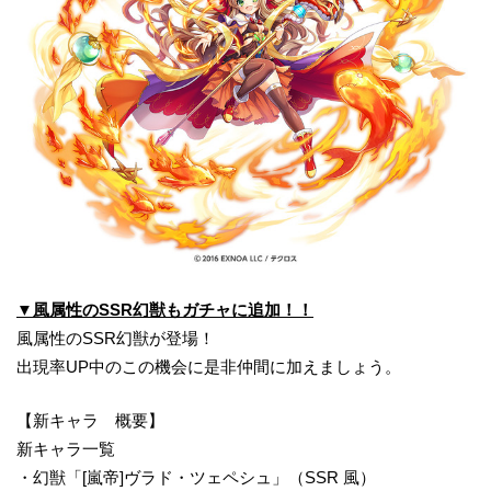
▼風属性のSSR幻獣もガチャに追加！！
風属性のSSR幻獣が登場！
出現率UP中のこの機会に是非仲間に加えましょう。
【新キャラ 概要】
新キャラ一覧
・幻獣「[嵐帝]ヴラド・ツェペシュ」（SSR 風）