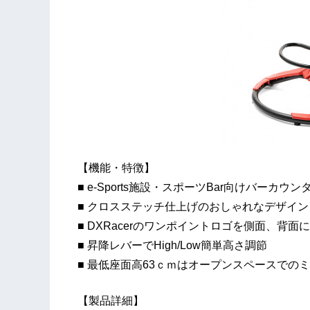
【機能・特徴】
■ e-Sports施設・スポーツBar向けバーカウ
■ クロスステッチ仕上げのおしゃれなデザイン
■ DXRacerのワンポイントロゴを側面、背面にプ
■ 昇降レバーでHigh/Low簡単高さ調節
■ 最低座面高63ｃｍはオープンスペースでの
【製品詳細】