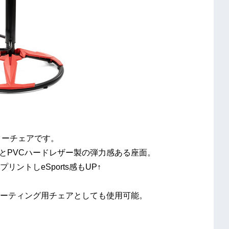
ンターチェアです。
とPVCハードレザー製の弾力感ある座面。
リントしeSports感もUP↑
ミーティング用チェアとしても使用可能。