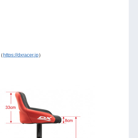
（
https://dxracer.jp
）