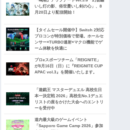
『鳴潮』アップデートVer.3.6「幻雲纏
いし灯の影、俗世憂いし剣の心」、8
月20日より配信開始！
【タイムセール開催中】Switch 2対応
プロコンが特別価格で登場。ホールセ
ンサー×TURBO連射×マクロ機能でゲ
ーム体験を快適に
プロeスポーツチーム「REIGNITE」
が8月16日（日）に『REIGNITE CUP
APAC vol.3』を開催いたします。
「遊戯王 マスターデュエル 高校生日
本一決定戦 2026」高校生No.1デュエ
リストの座をかけた大会へのエントリ
ーを受付中
道内最大級のゲームイベント
「Sapporo Game Camp 2026」参加