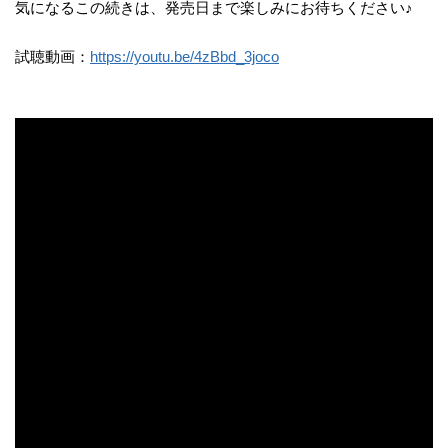
気になるこの続きは、発売日まで楽しみにお待ちください♪
試聴動画：
https://youtu.be/4zBbd_3joco