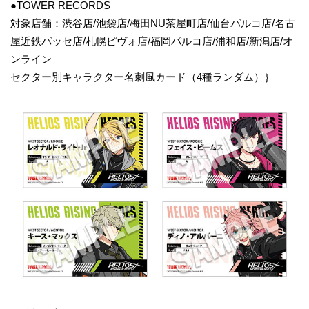
●TOWER RECORDS
対象店舗：渋谷店/池袋店/梅田NU茶屋町店/仙台パルコ店/名古
屋近鉄パッセ店/札幌ピヴォ店/福岡パルコ店/浦和店/新潟店/オ
ンライン
セクター別キャラクター名刺風カード（4種ランダム）｝