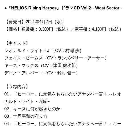
●『HELIOS Rising Heroes』ドラマCD Vol.2－West Sector－
【発売日】2021年4月7日（水）
【価格】通常盤：3,300円（税込）／豪華盤：4,180円（税込）
【キャスト】
レオナルド・ライト・Jr（CV：村瀬 歩）
フェイス・ビームス（CV：ランズベリー・アーサー）
キース・マックス（CV：津田 健次郎）
ディノ・アルバーニ（CV：鈴村 健一）
【収録内容】
01．『ヒーロー』に元気をもらいたいアナタへ一言！ ～レオ
ナルド・ライト・Jr編～
02．キースに何が起きたのか
03．世界平和の守り方
04．『ヒーロー』に元気をもらいたいアナタへ一言！ ～キー