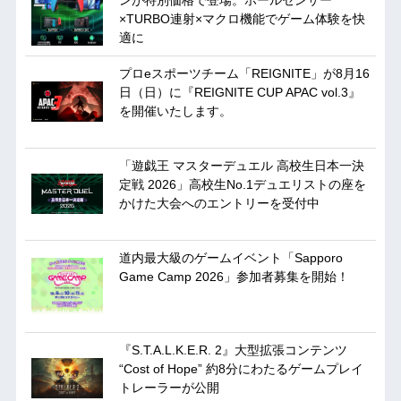
ンが特別価格で登場。ホールセンサー
×TURBO連射×マクロ機能でゲーム体験を快
適に
プロeスポーツチーム「REIGNITE」が8月16
日（日）に『REIGNITE CUP APAC vol.3』
を開催いたします。
「遊戯王 マスターデュエル 高校生日本一決
定戦 2026」高校生No.1デュエリストの座を
かけた大会へのエントリーを受付中
道内最大級のゲームイベント「Sapporo
Game Camp 2026」参加者募集を開始！
『S.T.A.L.K.E.R. 2』大型拡張コンテンツ
“Cost of Hope” 約8分にわたるゲームプレイ
トレーラーが公開