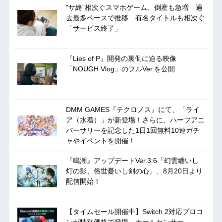
”サ終”相次ぐスマホゲーム、倒産も急増 過
去最多ペースで推移 有名タイトルも相次ぐ
「サービス終了」
『Lies of P』開発の裏側に迫る映像
「NOUGH Vlog」のフルVer.を公開
DMM GAMES『テクロノス』にて、「ライ
ア（水着）」が新登場！さらに、ハーフアニ
バーサリーを記念した1日1回無料10連ガチ
ャやイベントを開催！
『鳴潮』アップデートVer.3.6「幻雲纏いし
灯の影、俗世憂いし剣の心」、8月20日より
配信開始！
【タイムセール開催中】Switch 2対応プロコ
ンが特別価格で登場。ホールセンサー