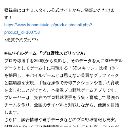
収録曲はコナミスタイル公式サイトからご確認いただけま
す！
https://www.konamistyle.jp/products/detail.php?
product_id=109753
♪絶賛予約受付中♪
■モバイルゲーム 『プロ野球スピリッツA』
プロ野球選手を360度から撮影し、そのデータを元に3Dモデル
データとしてゲーム中に再現する「3Dスキャン」技術（※）
を採用し、モバイルゲームとは思えない美麗なグラフィック
と臨場感を実現。手軽な操作で野球アクションや選手の育成
を楽しむことができる、本格派プロ野球ゲームアプリです。
プレーヤーは、実在のプロ野球選手を収集・育成して最強の
チームを作り、全国のライバルと対戦しながら、優勝を目指
します。
さらに、試合情報や選手データなどのプロ野球情報も充実。
対戦だけでなくプロ野球情報ツールとしてもお楽しみいただ