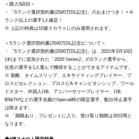
＜購入5回目＞
・「Sランク選択契約書(2500万DL記念)」のおまけつき！ + A
ランク以上の選手1人確定！
※ 上記の特典は10連スカウトにのみ適用されます。
＜Sランク選択契約書(2500万DL記念)について＞
・「Sランク選択契約書(2500万DL記念)」は、2021年3月10日
(水)までに追加された「2020 Series2」のSランク選手から、
任意の選手を1人選んで獲得することができるアイテムです。
※ 覚醒、タイムスリップ、エキサイティングプレイヤー、プ
ロスピセレクション、プロスピA チャンピオンシップ、ワール
ドスター、外国人OB、アニバーサリープレイヤー、OB、
B9&THなどの選手名鑑のSpecial枠の限定選手、配出停止選手
は除きます。
※ 「期限あり」プレゼントに入り、受け取り期限は30日間と
なります。
◆4連スカウト限定特典