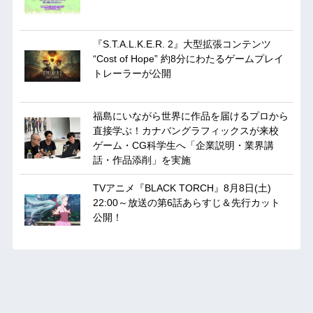
『S.T.A.L.K.E.R. 2』大型拡張コンテンツ
“Cost of Hope” 約8分にわたるゲームプレイ
トレーラーが公開
福島にいながら世界に作品を届けるプロから
直接学ぶ！カナバングラフィックスが来校
ゲーム・CG科学生へ「企業説明・業界講
話・作品添削」を実施
TVアニメ『BLACK TORCH』8月8日(土)
22:00～放送の第6話あらすじ＆先行カット
公開！