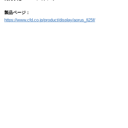
製品ページ：
https://www.cfd.co.jp/product/display/aorus_fi25f/