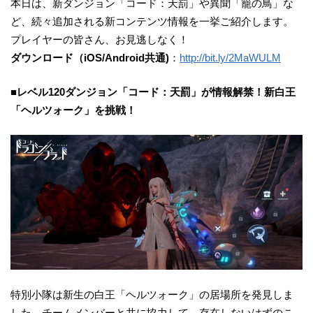
本日は、新ダンジョン「コード：天罰」や異聞「籠の鳥」な
ど、続々追加される新コンテンツ情報を一挙ご紹介します。
プレイヤーの皆さん、お見逃しなく！
ダウンロード（iOS/Android共通)
：
http://bit.ly/2MaWULM
■レベル120ダンジョン「コード：天罰」が情報解禁！新白王
「ヘルツォーク」を挑戦！
特別小隊は新生の白王「ヘルツォーク」の居場所を発見しま
した。チームメンバーと共に協力して、存在しないはずのこ