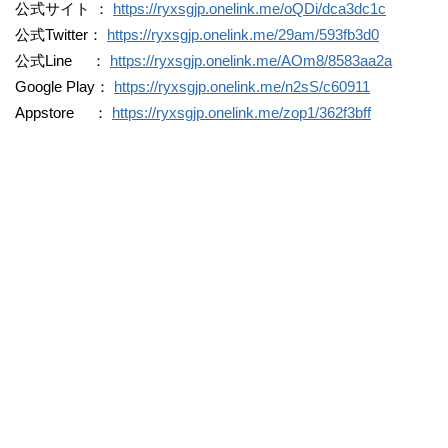
公式サイト ：
https://ryxsgjp.onelink.me/oQDi/dca3dc1c
公式Twitter：
https://ryxsgjp.onelink.me/29am/593fb3d0
公式Line ：
https://ryxsgjp.onelink.me/AOm8/8583aa2a
Google Play：
https://ryxsgjp.onelink.me/n2sS/c60911
Appstore ：
https://ryxsgjp.onelink.me/zop1/362f3bff