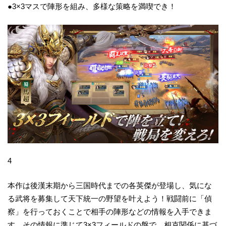
●3×3マスで陣形を組み、多様な策略を満喫でき！
4
本作は後漢末期から三国時代までの各英傑が登場し、気にな
る武将を募集して天下統一の野望を叶えよう！戦闘前に「偵
察」を行っておくことで相手の陣形などの情報を入手できま
す。その情報に準じて3×3フィールドの盤で、相克関係に基づ