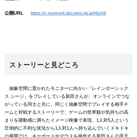
公開URL
https://x-moment.docomo.ne.jp/r6s/rjl/
ストーリーと見どころ
抽象空間に置かれたモニターに向かい「レインボーシック
ス シージ」をプレイしている新田さんが、オンラインでつな
がっている同士と共に、同じく抽象空間でプレイする相手チ
ームと対戦するストーリーで、ゲームの世界観や気持ちの高
まりを躍動感に満ちたイメージ映像で表現。1人対5人という
圧倒的に不利な状況から1人対1人へ持ち込んでいくドキドキ
の展開では、キーボードやマウスを操作する新田さんの手元