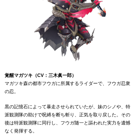
覚醒マガツキ（
CV
：三木眞一郎）
マガツキ森の都市フウガに所属するライダーで、フウガ忍衆
の忍。
黒の記憶石によって暴走させられていたが、妹のシノや、特
派観測隊の助けで呪縛を断ち斬り、正気を取り戻した。その
後は特派観測隊に同行し、フウガ随一と謳われた実力を遺憾
なく発揮する。