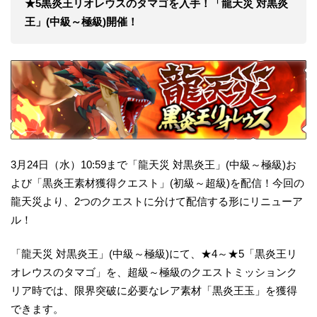
★
5
黒炎王リオレウスのタマゴを入手！
「龍天災
対黒炎
王」
(
中級～極級
)
開催！
3月24日（水）10:59まで「龍天災 対黒炎王」(中級～極級)お
よび「黒炎王素材獲得クエスト」(初級～超級)を配信！今回の
龍天災より、2つのクエストに分けて配信する形にリニューア
ル！
「龍天災 対黒炎王」(中級～極級)にて、★4～★5「黒炎王リ
オレウスのタマゴ」を、超級～極級のクエストミッションク
リア時では、限界突破に必要なレア素材「黒炎王玉」を獲得
できます。