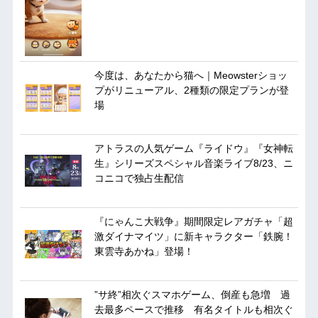
今度は、あなたから猫へ｜Meowsterショッ
プがリニューアル、2種類の限定プランが登
場
アトラスの人気ゲーム『ライドウ』『女神転
生』シリーズスペシャル音楽ライブ8/23、ニ
コニコで独占生配信
『にゃんこ大戦争』期間限定レアガチャ「超
激ダイナマイツ」に新キャラクター「鉄腕！
東雲寺あかね」登場！
”サ終”相次ぐスマホゲーム、倒産も急増 過
去最多ペースで推移 有名タイトルも相次ぐ