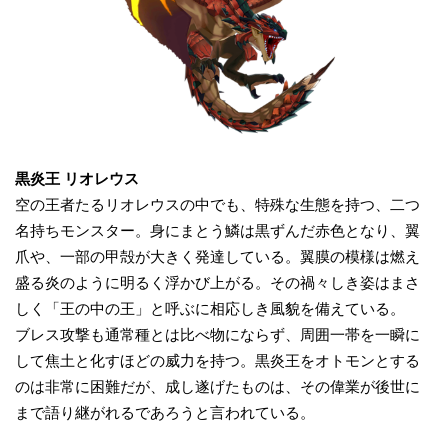
黒炎王
リオレウス
空の王者たるリオレウスの中でも、特殊な生態を持つ、二つ
名持ちモンスター。身にまとう鱗は黒ずんだ赤色となり、翼
爪や、一部の甲殻が大きく発達している。翼膜の模様は燃え
盛る炎のように明るく浮かび上がる。その禍々しき姿はまさ
しく「王の中の王」と呼ぶに相応しき風貌を備えている。
ブレス攻撃も通常種とは比べ物にならず、周囲一帯を一瞬に
して焦土と化すほどの威力を持つ。黒炎王をオトモンとする
のは非常に困難だが、成し遂げたものは、その偉業が後世に
まで語り継がれるであろうと言われている。