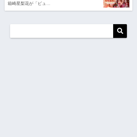
箱崎星梨花が「ピュ…