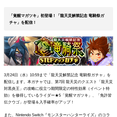
「
覚醒マガツキ」
初登場！
「龍天災解禁記念
竜騎祭ガ
チャ」を
配信
！
3月24日（水）10:59まで「龍天災解禁記念 竜騎祭ガチャ」を
配信します。本ガチャでは、第7回 龍天災のクエスト「龍天災
対黒炎王」の攻略に役立つ期間限定の特性効果（イベント特
効）を修得しているライダー★5「覚醒マガツキ」、「免許皆
伝クウゴ」が登場＆入手確率がアップ！
また、Nintendo Switch『モンスターハンターライズ』のコラ