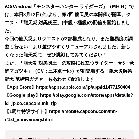
iOS/Android『モンスターハンター ライダーズ』（MH-R）で
は、本日3月12日(金)より、第7回 龍天災の本開催が開幕。ク
エスト「龍天災 対黒炎王」(中級～極級)の配信を開始しまし
た。
今回の龍天災よりクエストが2部構成となり、また難易度の調
整も行ない、より遊びやすくリニューアルされました。新し
くなった龍天災に、ぜひ挑戦してみてください！
また、「龍天災 対黒炎王」の攻略に役立つライダー、★5「覚
醒マガツキ」（CV：三木眞一郎）が初登場する「龍天災解禁
記念 竜騎祭ガチャ」もあわせて配信します。
【App Store】https://apps.apple.com/jp/app/id1477150404
【Google play】https://play.google.com/store/apps/details?
id=jp.co.capcom.mh_rjp
【1周年特設サイト】https://mobile.capcom.com/mh-
r/1st_anniversary.html