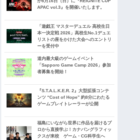
が8月16日（日）に『REIGNITE CUP
APAC vol.3』を開催いたします。
「遊戯王 マスターデュエル 高校生日
本一決定戦 2026」高校生No.1デュエ
リストの座をかけた大会へのエントリ
ーを受付中
道内最大級のゲームイベント
「Sapporo Game Camp 2026」参加
者募集を開始！
『S.T.A.L.K.E.R. 2』大型拡張コンテ
ンツ “Cost of Hope” 約8分にわたる
ゲームプレイトレーラーが公開
福島にいながら世界に作品を届けるプ
ロから直接学ぶ！カナバングラフィッ
クスが来校 ゲーム・CG科学生へ