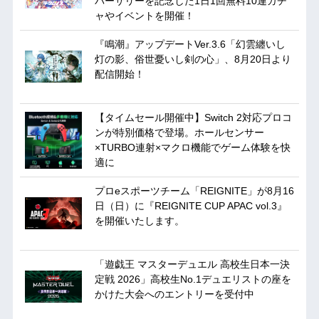
バーサリーを記念した1日1回無料10連ガチ
ャやイベントを開催！
『鳴潮』アップデートVer.3.6「幻雲纏いし
灯の影、俗世憂いし剣の心」、8月20日より
配信開始！
【タイムセール開催中】Switch 2対応プロコ
ンが特別価格で登場。ホールセンサー
×TURBO連射×マクロ機能でゲーム体験を快
適に
プロeスポーツチーム「REIGNITE」が8月16
日（日）に『REIGNITE CUP APAC vol.3』
を開催いたします。
「遊戯王 マスターデュエル 高校生日本一決
定戦 2026」高校生No.1デュエリストの座を
かけた大会へのエントリーを受付中