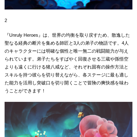
2
『Unruly Heroes』は、世界の均衡を取り戻すため、散逸した
聖なる経典の断片を集める師匠と3人の弟子の物語です。4人
のキャラクターには明確な個性と唯一無二の戦闘能力が与え
られています。弟子たちをすばやく回復させる三蔵や孫悟空
よりも遠くに行ける猪八戒など、それぞれ固有の操作方法と
スキルを持つ彼らを切り替えながら、各ステージに最も適し
た能力を活用し突破口を切り開くことで冒険の爽快感を味わ
うことができます！