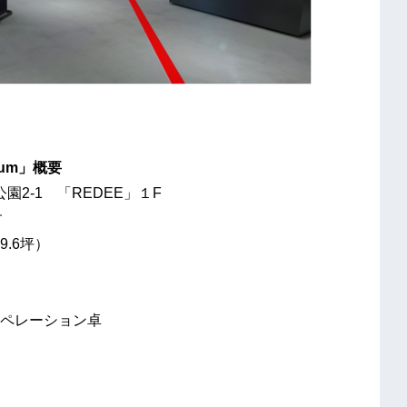
ium
」概要
園2-1 「REDEE」１F
す
9.6坪）
ペレーション卓