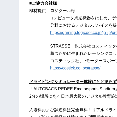
■ご協力会社様
機材提供：ロジクール様
コンピュータ周辺機器をはじめ、ゲーミ
分野におけるデジタルデバイスを提供
https://gaming.logicool.co.jp/ja-jp/pr
STRASSE 株式会社コスティック
勝つために生まれたレーシングコックピッ
コスティック社。eモータースポーツシ
https://costick.co.jp/strasse/
ドライビングシミュレータ
ー
体験
にとどまらず
「AUTOBACS REDEE Emotorsports
2分の場所にある日本最大級のデジタル教育施設
入場料および試遊料は完全無料！リアルドライ