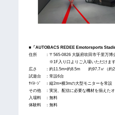
■
「
AUTOBACS REDEE
Emotorsports
Stad
住所 ：〒565-0826 大阪府吹田市千里万博公
※1F入り口よりご入場いただけま
広さ ：約11.5m×約8.5m 約97.7㎡（約2
試遊台 ：常設6台
ｻｲﾈｰｼﾞ ：縦2m×横3mの大型モニターを常設
その他 ：実況、配信に必要な機材を揃えたオ
入場料 ：無料
体験料 ：無料