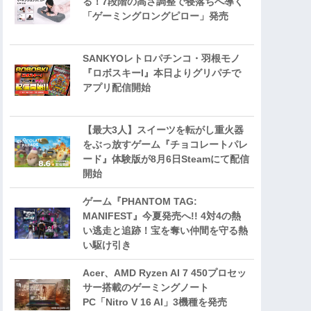
る！7段階の高さ調整で寝落ちへ導く
「ゲーミングロングピロー」発売
SANKYOレトロパチンコ・羽根モノ
『ロボスキーI』本日よりグリパチで
アプリ配信開始
【最大3人】スイーツを転がし重火器
をぶっ放すゲーム『チョコレートパレ
ード』体験版が8月6日Steamにて配信
開始
ゲーム『PHANTOM TAG:
MANIFEST』今夏発売へ!! 4対4の熱
い逃走と追跡！宝を奪い仲間を守る熱
い駆け引き
Acer、AMD Ryzen AI 7 450プロセッ
サー搭載のゲーミングノート
PC「Nitro V 16 AI」3機種を発売