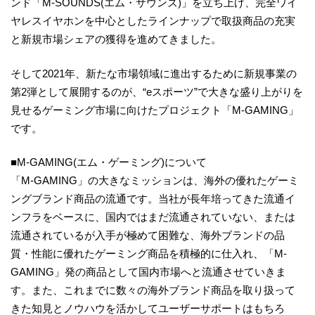
ンド「M-SOUNDS(エム・サウンズ)」を立ち上げ、完全ワイ
ヤレスイヤホンを中心としたラインナップで取扱商品の充実
と新規市場シェアの獲得を進めてきました。
そして2021年、新たな市場領域に進出するために新規事業の
第2弾として展開するのが、“eスポーツ”で大きな盛り上がりを
見せるゲーミング市場に向けたプロジェクト「M-GAMING」
です。
■M-GAMING(エム・ゲーミング)について
「M-GAMING」の大きなミッションは、海外の優れたゲーミ
ングブランド商品の流通です。当社が長年培ってきた流通イ
ンフラをベースに、国内ではまだ流通されていない、または
流通されているが入手が極めて困難な、海外ブランドの品
質・性能に優れたゲーミング商品を積極的に仕入れ、「M-
GAMING」発の商品として国内市場へと流通させていきま
す。また、これまでに数々の海外ブランド商品を取り扱って
きた知見とノウハウを活かしてユーザーサポートはもちろ