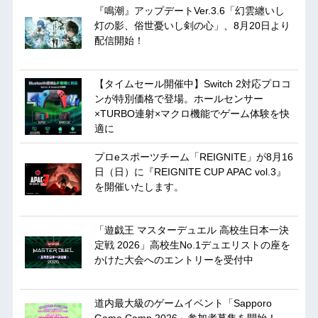
『鳴潮』アップデートVer.3.6「幻雲纏いし
灯の影、俗世憂いし剣の心」、8月20日より
配信開始！
【タイムセール開催中】Switch 2対応プロコ
ンが特別価格で登場。ホールセンサー
×TURBO連射×マクロ機能でゲーム体験を快
適に
プロeスポーツチーム「REIGNITE」が8月16
日（日）に『REIGNITE CUP APAC vol.3』
を開催いたします。
「遊戯王 マスターデュエル 高校生日本一決
定戦 2026」高校生No.1デュエリストの座を
かけた大会へのエントリーを受付中
道内最大級のゲームイベント「Sapporo
Game Camp 2026」参加者募集を開始！