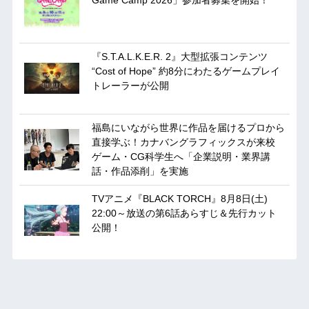
『S.T.A.L.K.E.R. 2』大型拡張コンテンツ
“Cost of Hope” 約8分にわたるゲームプレイ
トレーラーが公開
福島にいながら世界に作品を届けるプロから
直接学ぶ！カナバングラフィックスが来校
ゲーム・CG科学生へ「企業説明・業界講
話・作品添削」を実施
TVアニメ『BLACK TORCH』8月8日(土)
22:00～放送の第6話あらすじ＆先行カット
公開！