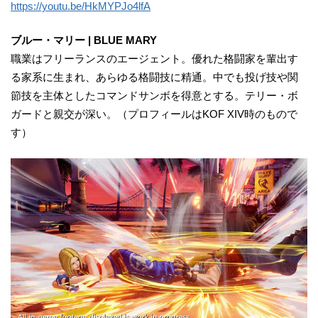
https://youtu.be/HkMYPJo4lfA
ブルー・マリー | BLUE MARY
職業はフリーランスのエージェント。優れた格闘家を輩出す
る家系に生まれ、あらゆる格闘技に精通。中でも投げ技や関
節技を主体としたコマンドサンボを得意とする。テリー・ボ
ガードと親交が深い。（プロフィールはKOF XIV時のもので
す）