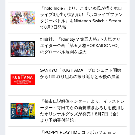
「holo Indie」より、こまいぬ氏が描くホロ
ライブ3期生が大乱戦！『ホロライブファン
タジーバトル』をNintendo Switch・Steam
で8月7日発売
灯白社、『Identity V 第五人格』×人気クリ
エイター企画「第五人格HOKKAIDONEO」
のグローバル展開を拡大
SANKYO「KUGITAMA」プロジェクト開始
から1年 取り組みの振り返りと今後の展望
『都市伝説解体センター』より、イラストレ
ーター・寺田てらの新規描きおろしを使用し
たオリジナルグッズが発売！8月7日（金）
より予約受付開始！
「POPPY PLAYTIME コラボカフェ in E-