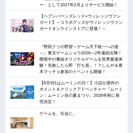
ー」として2027年2月よりサービス開始！
【ヘブンバーンズレッド×ヴィレッジヴァン
ガード】～コラボグッズがヴィレッジヴァン
ガードオンラインストアに登場！～
『野田クリの野望～ゲーム天下統一への道
～』東京ゲームショウ2026へ2年連続出陣！
開発中の番組オリジナルゲームを世界最速体
験！失敗したら即「打ち首」！？しんや＆青
木マッチョ参加のイベントも開催！
【8月9日はムーミンの日！】小説が原作の
ポイント＆クリックアドベンチャー『ムーミ
ン：ムーミン谷の夏まつり』2026年秋に発
売決定！
ゲームを、社会に。