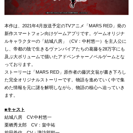
本作は、2021年4月放送予定のTVアニメ「MARS RED」発の
新作スマートフォン向けゲームアプリです。ゲームオリジナ
ルキャラクターの「結城八房」（CV：中村悠一）を主人公に
し、帝都の陰で生きるヴァンパイアたちの葛藤を28万字にも
及ぶ大ボリュームで描いたアドベンチャーノベルゲームとな
っております。
ストーリーは「MARS RED」原作者の藤沢文翁が書き下ろし
た完全オリジナルストーリーです。物語を進めていく中で集
めた情報を元に謎を解明しながら、物語の核心へ迫っていき
ます。
■キャスト
結城八房 CV:中村悠一
栗栖秀太郎 CV：畠中祐
前田義信 CV：諏訪部順一