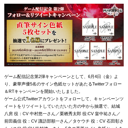
ゲーム配信記念第2弾キャンペーンとして、6月4日（金）よ
り、豪華声優5名のサイン色紙セットがあたるTwitterフォロー
＆RTキャンペーンを開始いたしました。
ゲーム公式Twitterアカウントをフォローして、キャンペーンツ
イートをリツイートしていただいた方の中から抽選で、結城
八房 役：CV 中村悠一さん／栗栖秀太郎 役:CV 畠中祐さん／
前田義信 役：CV 諏訪部順一さん／タケウチ 役：CV 石田彰さ