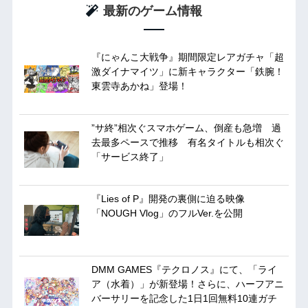
最新のゲーム情報
『にゃんこ大戦争』期間限定レアガチャ「超
激ダイナマイツ」に新キャラクター「鉄腕！
東雲寺あかね」登場！
”サ終”相次ぐスマホゲーム、倒産も急増 過
去最多ペースで推移 有名タイトルも相次ぐ
「サービス終了」
『Lies of P』開発の裏側に迫る映像
「NOUGH Vlog」のフルVer.を公開
DMM GAMES『テクロノス』にて、「ライ
ア（水着）」が新登場！さらに、ハーフアニ
バーサリーを記念した1日1回無料10連ガチ