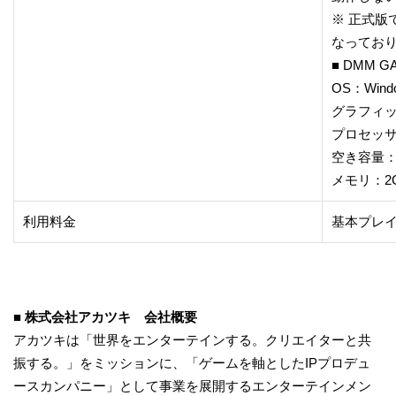
※ 正式版
なってお
■ DMM G
OS：Windo
グラフィックス
プロセッサ：C
空き容量：
メモリ：2
利用料金
基本プレ
■ 株式会社アカツキ 会社概要
アカツキは「世界をエンターテインする。クリエイターと共
振する。」をミッションに、「ゲームを軸としたIPプロデュ
ースカンパニー」として事業を展開するエンターテインメン