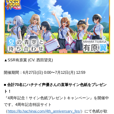
▲SSR有原翼 (CV. 西田望見)
開催期間：6月27日(日) 0:00〜7月12日(月) 12:59
■ 合計70名にハチナイ声優さんの直筆サイン色紙をプレゼン
ト！
『4周年記念！サイン色紙プレゼントキャンペーン』を開催中
です。4周年記念特設サイト
（
https://lp.hachinai.com/4th_anniversary_fes/
）にて色紙が欲