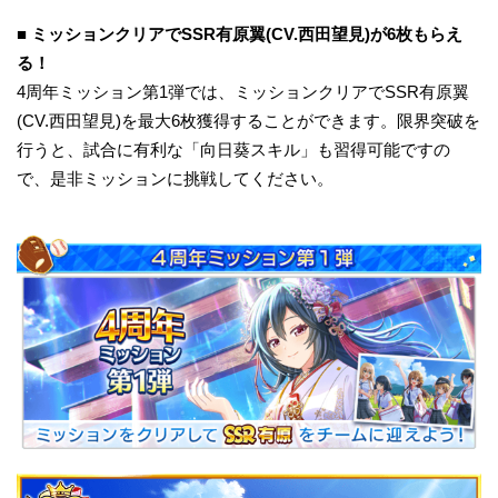
■ ミッションクリアでSSR有原翼(CV.西田望見)が6枚もらえ
る！
4周年ミッション第1弾では、ミッションクリアでSSR有原翼
(CV.西田望見)を最大6枚獲得することができます。限界突破を
行うと、試合に有利な「向日葵スキル」も習得可能ですの
で、是非ミッションに挑戦してください。