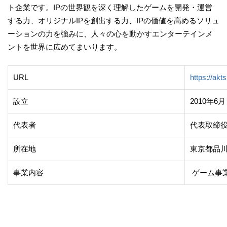
ト企業です。IPの世界観を深く理解したゲームを開発・運営
する力、オリジナルIPを創出する力、IPの価値を高めるソリュ
ーションの力を強みに、人々の心を動かすエンターテインメ
ントを世界に広めてまいります。
URL
https://akts
設立
2010年6月
代表者
代表取締役
所在地
東京都品川区上
事業内容
ゲーム事業