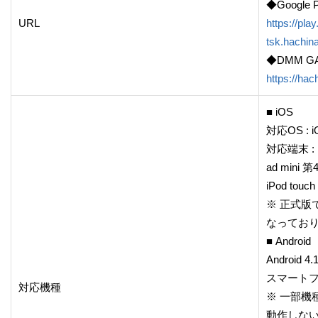
◆Google P
URL
https://pla
tsk.hachina
◆DMM G
https://ha
■ iOS
対応OS : 
対応端末 : 
ad mini
iPod tou
※ 正式版
なってお
■ Android
Android
スマート
対応機種
※ 一部機
動作しな