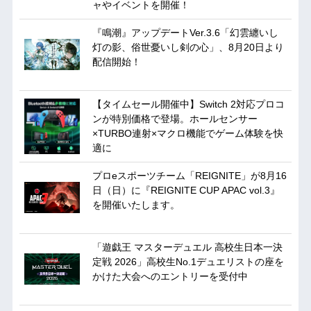
ャやイベントを開催！
『鳴潮』アップデートVer.3.6「幻雲纏いし
灯の影、俗世憂いし剣の心」、8月20日より
配信開始！
【タイムセール開催中】Switch 2対応プロコ
ンが特別価格で登場。ホールセンサー
×TURBO連射×マクロ機能でゲーム体験を快
適に
プロeスポーツチーム「REIGNITE」が8月16
日（日）に『REIGNITE CUP APAC vol.3』
を開催いたします。
「遊戯王 マスターデュエル 高校生日本一決
定戦 2026」高校生No.1デュエリストの座を
かけた大会へのエントリーを受付中