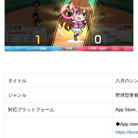
タイトル
八月のシ
ジャンル
野球型青
対応プラットフォーム
App Stor
◆App stor
https://it