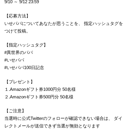
9/10 ～ 9/12 23:59
【応募方法】
いせパパについてあなたが思うことを、 指定ハッシュタグを
つけて投稿。
【指定ハッシュタグ】
#異世界のパパ
#いせパパ
#いせパパ100日記念
【プレゼント】
１.Amazonギフト券1000円分 50名様
２.Amazonギフト券500円分 50名様
【ご注意】
当選時に公式Twitterのフォローが確認できない場合は、 ダイ
レクトメールが送信できず当選が無効となります