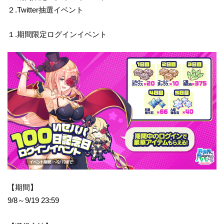
２.Twitter抽選イベント
１.期間限定ログインイベント
【期間】
9/8～9/19 23:59