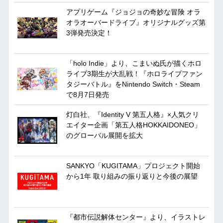
アプリゲーム『ジョジョの奇妙な冒険 オラ
オラオーバードライブ』オリジナルグッズ第
3弾発売決定！
「holo Indie」より、こまいぬ氏が描くホロ
ライブ3期生が大乱戦！『ホロライブファン
タジーバトル』をNintendo Switch・Steam
で8月7日発売
灯白社、『Identity V 第五人格』×人気クリ
エイター企画「第五人格HOKKAIDONEO」
のグローバル展開を拡大
SANKYO「KUGITAMA」プロジェクト開始
から1年 取り組みの振り返りと今後の展望
『都市伝説解体センター』より、イラストレ