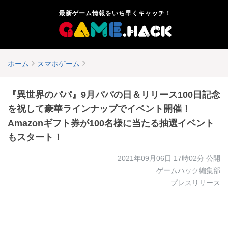
最新ゲーム情報をいち早くキャッチ！
ホーム
スマホゲーム
『異世界のパパ』9月パパの日＆リリース100日記念
を祝して豪華ラインナップでイベント開催！
Amazonギフト券が100名様に当たる抽選イベント
もスタート！
2021年09月06日 17時02分
公開
ゲームハック編集部
プレスリリース