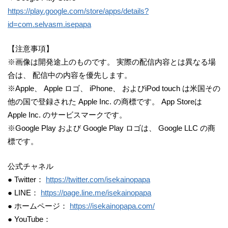
https://play.google.com/store/apps/details?
id=com.selvasm.isepapa
【注意事項】
※画像は開発途上のものです。 実際の配信内容とは異なる場
合は、 配信中の内容を優先します。
※Apple、 Apple ロゴ、 iPhone、 およびiPod touch は米国その
他の国で登録された Apple Inc. の商標です。 App Storeは
Apple Inc. のサービスマークです。
※Google Play および Google Play ロゴは、 Google LLC の商
標です。
公式チャネル
● Twitter：
https://twitter.com/isekainopapa
● LINE：
https://page.line.me/isekainopapa
● ホームページ：
https://isekainopapa.com/
● YouTube：