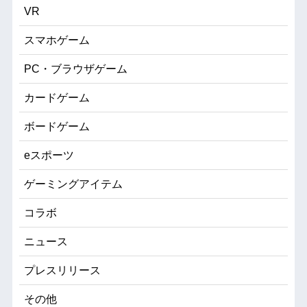
VR
スマホゲーム
PC・ブラウザゲーム
カードゲーム
ボードゲーム
eスポーツ
ゲーミングアイテム
コラボ
ニュース
プレスリリース
その他