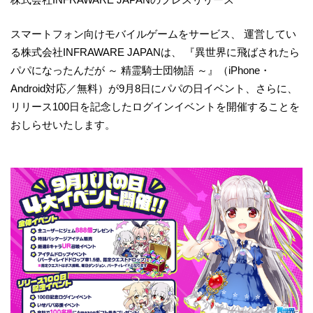
スマートフォン向けモバイルゲームをサービス、 運営してい
る株式会社INFRAWARE JAPANは、 『異世界に飛ばされたら
パパになったんだが ～ 精霊騎士団物語 ～』（iPhone・
Android対応／無料）が9月8日にパパの日イベント、さらに、
リリース100日を記念したログインイベントを開催することを
おしらせいたします。