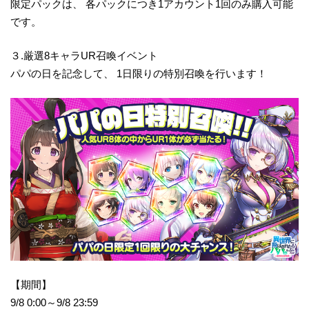
限定パックは、 各パックにつき1アカウント1回のみ購入可能
です。
３.厳選8キャラUR召喚イベント
パパの日を記念して、 1日限りの特別召喚を行います！
【期間】
9/8 0:00～9/8 23:59