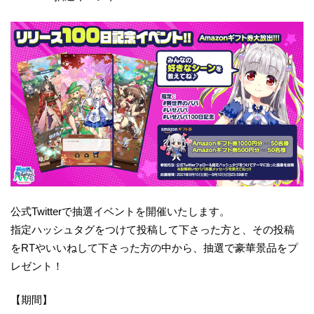
公式Twitterで抽選イベントを開催いたします。
指定ハッシュタグをつけて投稿して下さった方と、その投稿
をRTやいいねして下さった方の中から、抽選で豪華景品をプ
レゼント！
【期間】