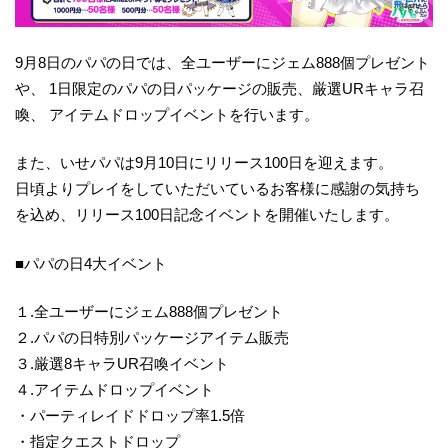
9月8日のパパの日では、全ユーザーにジェム888個プレゼント
や、 1日限定のパパの日パッケージの販売、厳選URキャラ召
喚、 アイテムドロップイベントを行います。
また、いせパパは9月10日にリリース100日を迎えます。
日頃よりプレイをしていただいているお客様に感謝の気持ち
を込め、リリース100日記念イベントを開催いたします。
■パパの日4大イベント
１.全ユーザーにジェム888個プレゼント
２.パパの日特別パッケージアイテム販売
３.厳選8キャラUR召喚イベント
４.アイテムドロップイベント
・パーティレイドドロップ率1.5倍
・指定クエストドロップ