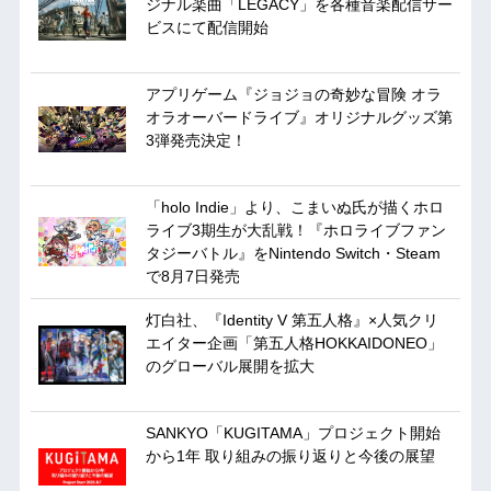
ジナル楽曲「LEGACY」を各種音楽配信サー
ビスにて配信開始
アプリゲーム『ジョジョの奇妙な冒険 オラ
オラオーバードライブ』オリジナルグッズ第
3弾発売決定！
「holo Indie」より、こまいぬ氏が描くホロ
ライブ3期生が大乱戦！『ホロライブファン
タジーバトル』をNintendo Switch・Steam
で8月7日発売
灯白社、『Identity V 第五人格』×人気クリ
エイター企画「第五人格HOKKAIDONEO」
のグローバル展開を拡大
SANKYO「KUGITAMA」プロジェクト開始
から1年 取り組みの振り返りと今後の展望