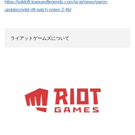
https://wildrift.leagueoflegends.com/ja-jp/news/game-
updates/wild-rift-patch-notes-2-4b/
ライアットゲームズについて