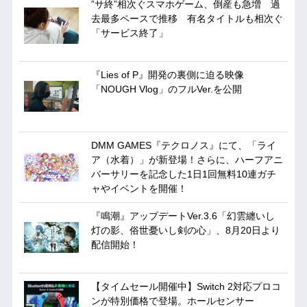
”サ終”相次ぐスマホゲーム、倒産も急増 過
去最多ペースで推移 有名タイトルも相次ぐ
「サービス終了」
『Lies of P』開発の裏側に迫る映像
「NOUGH Vlog」のフルVer.を公開
DMM GAMES『テクロノス』にて、「ライ
ア（水着）」が新登場！さらに、ハーフアニ
バーサリーを記念した1日1回無料10連ガチ
ャやイベントを開催！
『鳴潮』アップデートVer.3.6「幻雲纏いし
灯の影、俗世憂いし剣の心」、8月20日より
配信開始！
【タイムセール開催中】Switch 2対応プロコ
ンが特別価格で登場。ホールセンサー