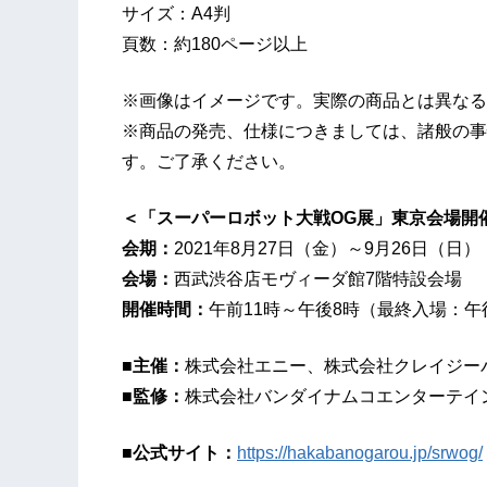
サイズ：A4判
頁数：約180ページ以上
※画像はイメージです。実際の商品とは異なる
※商品の発売、仕様につきましては、諸般の事
す。ご了承ください。
＜「スーパーロボット大戦OG展」東京会場開
会期：
2021年8月27日（金）～9月26日（日）
会場：
西武渋谷店モヴィーダ館7階特設会場
開催時間：
午前11時～午後8時（最終入場：午
■主催：
株式会社エニー、株式会社クレイジー
■監修：
株式会社バンダイナムコエンターテイン
■公式サイト：
https://hakabanogarou.jp/srwog/