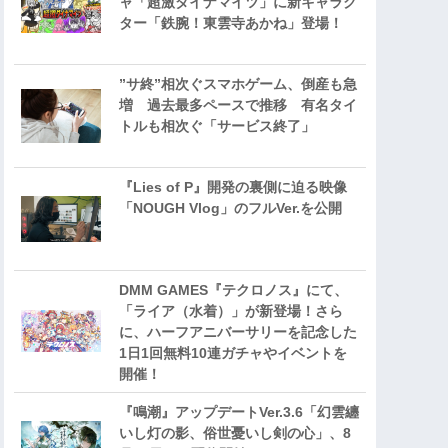
ャ「超激ダイナマイツ」に新キャラク
ター「鉄腕！東雲寺あかね」登場！
”サ終”相次ぐスマホゲーム、倒産も急
増 過去最多ペースで推移 有名タイ
トルも相次ぐ「サービス終了」
『Lies of P』開発の裏側に迫る映像
「NOUGH Vlog」のフルVer.を公開
DMM GAMES『テクロノス』にて、
「ライア（水着）」が新登場！さら
に、ハーフアニバーサリーを記念した
1日1回無料10連ガチャやイベントを
開催！
『鳴潮』アップデートVer.3.6「幻雲纏
いし灯の影、俗世憂いし剣の心」、8