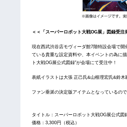
＜＜「スーパーロボット大戦OG展」図録受注
現在西武渋谷店モヴィーダ館7階特設会場で開
ている貴重な設定資料や、本イベントの為に描
ト大戦OG展公式図録”が会場にて受注中！
表紙イラストは大張 正己氏&山根理宏氏&鈴
ファン垂涎の決定版アイテムとなっているので
タイトル：スーパーロボット大戦OG展公式図
価格：3,300円（税込）