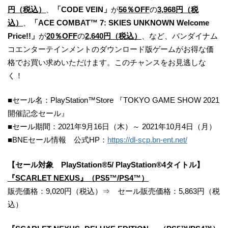
円（税込）
、
「CODE VEIN」
が
56％OFF
の
3,968円（税
込）
、
「ACE COMBAT™ 7: SKIES UNKNOWN Welcome
Price!!」
が
20％OFF
の
2,640円（税込）
、など、バンダイナム
コエンターテインメントのダウンロード版ゲームがお得な価
格でお買い求めいただけます。このチャンスをお見逃しな
く！
■セール名：PlayStation™Store 『TOKYO GAME SHOW 2021
開催記念セール』
■セール期間：2021年9月16日（木）～ 2021年10月4日（月）
■BNEセール情報 公式HP：
https://dl-scp.bn-ent.net/
【セール対象 PlayStation®5/ PlayStation®4タイトル】
『SCARLET NEXUS』（PS5™/PS4™）
販売価格：9,020円（税込）⇒ セール販売価格：5,863円（税
込）