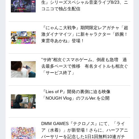
生』シリーズスペシャル音楽ライブ8/23、ニ
コニコで独占生配信
『にゃんこ大戦争』期間限定レアガチャ「超
激ダイナマイツ」に新キャラクター「鉄腕！
東雲寺あかね」登場！
”サ終”相次ぐスマホゲーム、倒産も急増 過
去最多ペースで推移 有名タイトルも相次ぐ
「サービス終了」
『Lies of P』開発の裏側に迫る映像
「NOUGH Vlog」のフルVer.を公開
DMM GAMES『テクロノス』にて、「ライ
ア（水着）」が新登場！さらに、ハーフアニ
バーサリーを記念した1日1回無料10連ガチ