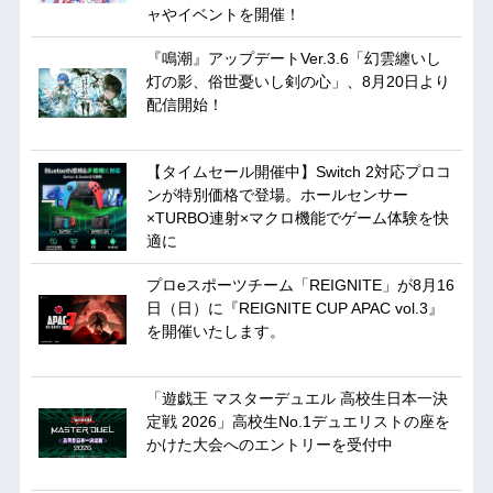
ャやイベントを開催！
『鳴潮』アップデートVer.3.6「幻雲纏いし
灯の影、俗世憂いし剣の心」、8月20日より
配信開始！
【タイムセール開催中】Switch 2対応プロコ
ンが特別価格で登場。ホールセンサー
×TURBO連射×マクロ機能でゲーム体験を快
適に
プロeスポーツチーム「REIGNITE」が8月16
日（日）に『REIGNITE CUP APAC vol.3』
を開催いたします。
「遊戯王 マスターデュエル 高校生日本一決
定戦 2026」高校生No.1デュエリストの座を
かけた大会へのエントリーを受付中