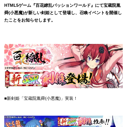
HTML5ゲーム『百花繚乱パッションワールド』にて宝蔵院胤
舜(小悪魔)が新しい剣姫として登場し、召喚イベントを開催し
たことをお知らせします。
■新剣姫「宝蔵院胤舜(小悪魔)」実装！