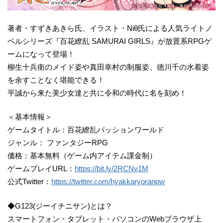
著者・すずきあきら氏、イラスト・Niθ氏による人気ライトノ
ベルシリーズ『百花繚乱 SAMURAI GIRLS』が放置系RPGゲ
ームになって登場！
柳生十兵衛のメイド姿や真田幸村の制服姿、徳川千の水着姿
を余すことなく堪能できる！
平誠から来た美少女達と共に令和の時代に名を刻め！
＜基本情報＞
ゲームタイトル：百花繚乱パッションワールド
ジャンル： ファンタジーRPG
価格：基本無料（ゲーム内アイテム課金制）
ゲームプレイURL：
https://bit.ly/2RCNv1M
公式Twitter：
https://twitter.com/hyakkaryoranpw
◆G123(ジーイチニサン)とは？
スマートフォン・タブレット・パソコンのWebブラウザ上