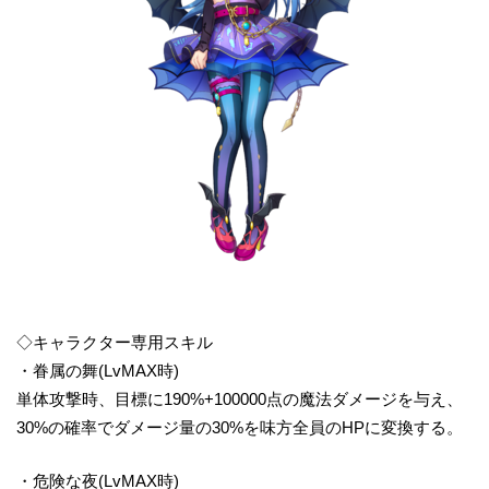
◇キャラクター専用スキル
・眷属の舞(LvMAX時)
単体攻撃時、目標に190%+100000点の魔法ダメージを与え、
30%の確率でダメージ量の30%を味方全員のHPに変換する。
・危険な夜(LvMAX時)