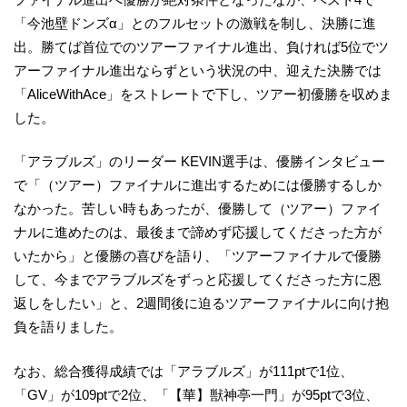
「今池壁ドンズα」とのフルセットの激戦を制し、決勝に進
出。勝てば首位でのツアーファイナル進出、負ければ5位でツ
アーファイナル進出ならずという状況の中、迎えた決勝では
「AliceWithAce」をストレートで下し、ツアー初優勝を収めま
した。
「アラブルズ」のリーダー KEVIN選手は、優勝インタビュー
で「（ツアー）ファイナルに進出するためには優勝するしか
なかった。苦しい時もあったが、優勝して（ツアー）ファイ
ナルに進めたのは、最後まで諦めず応援してくださった方が
いたから」と優勝の喜びを語り、「ツアーファイナルで優勝
して、今までアラブルズをずっと応援してくださった方に恩
返しをしたい」と、2週間後に迫るツアーファイナルに向け抱
負を語りました。
なお、総合獲得成績では「アラブルズ」が111ptで1位、
「GV」が109ptで2位、「【華】獣神亭一門」が95ptで3位、