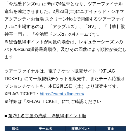
「今池壁ドンズα」は95ptで4位※となり、ツアーファイナル
進出を確定させました。2月29日(土)にユナイテッド・シネマ
アクアシティお台場 スクリーンNo.1で開催するツアーファイ
ナルに出場するのは、「アラブルズ」、「GV」、「【華】獣
神亭一門」、「今池壁ドンズα」の4チームです。
※総合獲得ポイントが同数の場合は、レギュラーシーズンの
バトルRound獲得最高順位、及びその回数により順位が決定し
ます
ツアーファイナルは、電子チケット販売サイト「XFLAG
TICKET」にて一般観戦チケットを販売中、またチーム応援オ
プションチケットも、本日2月15日（土）より販売中です。
XFLAG TICKET：
https://event.xflag.com/
※詳細は「XFLAG TICKET」にてご確認ください
■
第7戦 名古屋の成績 ※獲得ポイント順