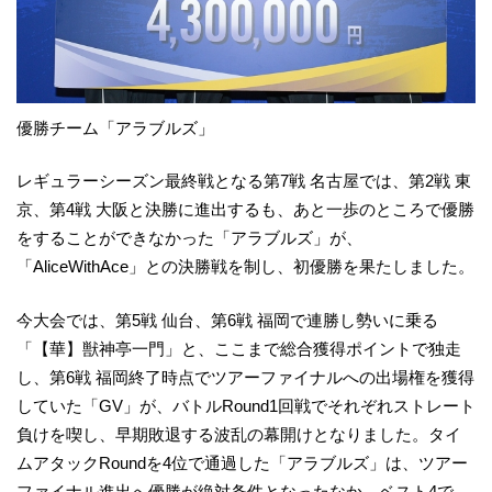
優勝チーム「アラブルズ」
レギュラーシーズン最終戦となる第7戦 名古屋では、第2戦 東
京、第4戦 大阪と決勝に進出するも、あと一歩のところで優勝
をすることができなかった「アラブルズ」が、
「AliceWithAce」との決勝戦を制し、初優勝を果たしました。
今大会では、第5戦 仙台、第6戦 福岡で連勝し勢いに乗る
「【華】獣神亭一門」と、ここまで総合獲得ポイントで独走
し、第6戦 福岡終了時点でツアーファイナルへの出場権を獲得
していた「GV」が、バトルRound1回戦でそれぞれストレート
負けを喫し、早期敗退する波乱の幕開けとなりました。タイ
ムアタックRoundを4位で通過した「アラブルズ」は、ツアー
ファイナル進出へ優勝が絶対条件となったなか、ベスト4で