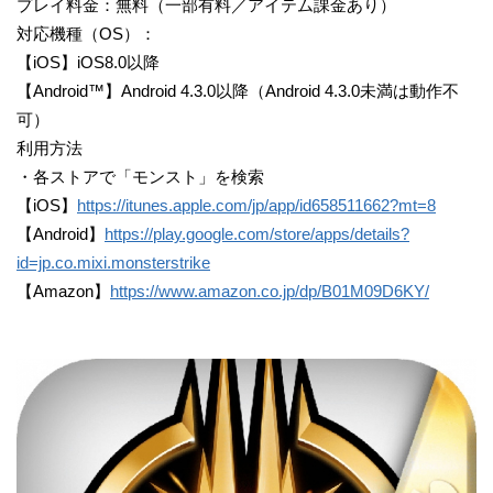
プレイ料金：無料（一部有料／アイテム課金あり）
対応機種（OS）：
【iOS】iOS8.0以降
【Android™】Android 4.3.0以降（Android 4.3.0未満は動作不
可）
利用方法
・各ストアで「モンスト」を検索
【iOS】
https://itunes.apple.com/jp/app/id658511662?mt=8
【Android】
https://play.google.com/store/apps/details?
id=jp.co.mixi.monsterstrike
【Amazon】
https://www.amazon.co.jp/dp/B01M09D6KY/