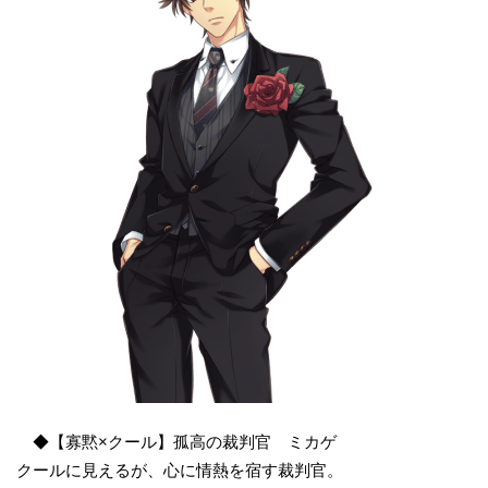
◆【寡黙×クール】孤高の裁判官 ミカゲ
クールに見えるが、心に情熱を宿す裁判官。