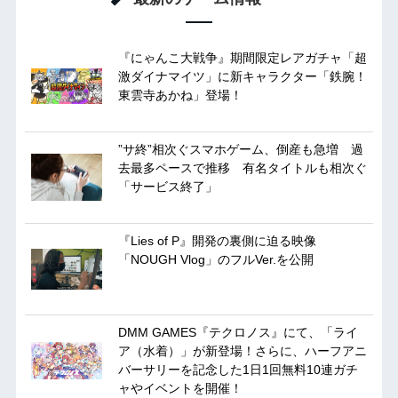
『にゃんこ大戦争』期間限定レアガチャ「超
激ダイナマイツ」に新キャラクター「鉄腕！
東雲寺あかね」登場！
”サ終”相次ぐスマホゲーム、倒産も急増 過
去最多ペースで推移 有名タイトルも相次ぐ
「サービス終了」
『Lies of P』開発の裏側に迫る映像
「NOUGH Vlog」のフルVer.を公開
DMM GAMES『テクロノス』にて、「ライ
ア（水着）」が新登場！さらに、ハーフアニ
バーサリーを記念した1日1回無料10連ガチ
ャやイベントを開催！