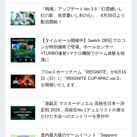
『鳴潮』アップデートVer.3.6「幻雲纏いし
灯の影、俗世憂いし剣の心」、8月20日より
配信開始！
【タイムセール開催中】Switch 2対応プロコ
ンが特別価格で登場。ホールセンサー
×TURBO連射×マクロ機能でゲーム体験を快
適に
プロeスポーツチーム「REIGNITE」が8月16
日（日）に『REIGNITE CUP APAC vol.3』
を開催いたします。
「遊戯王 マスターデュエル 高校生日本一決
定戦 2026」高校生No.1デュエリストの座を
かけた大会へのエントリーを受付中
道内最大級のゲームイベント「Sapporo