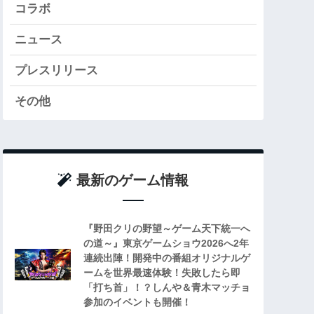
コラボ
ニュース
プレスリリース
その他
最新のゲーム情報
『野田クリの野望～ゲーム天下統一へ
の道～』東京ゲームショウ2026へ2年
連続出陣！開発中の番組オリジナルゲ
ームを世界最速体験！失敗したら即
「打ち首」！？しんや＆青木マッチョ
参加のイベントも開催！