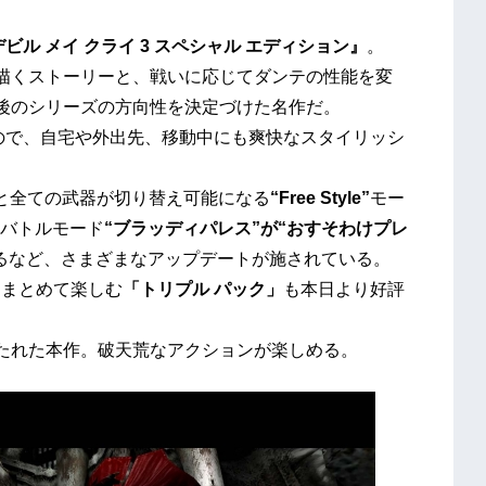
デビル メイ クライ
3 スペシャル
エディシ
ョン
』
。
を描くストーリーと、戦いに応じてダンテの性能を変
の後のシリーズの方向性を決定づけた名作だ。
ch™なので、自宅や外出先、移動中にも爽快なスタイリッシ
と全ての武器が切り替え可能になる
“Free Style”
モー
バトルモード
“ブラッディパレス”が“おすそわけプレ
るなど、さまざまなアップデートが施されている。
をまとめて楽しむ
「トリプル パック」
も本日より好評
打たれた本作。破天荒なアクションが楽しめる。