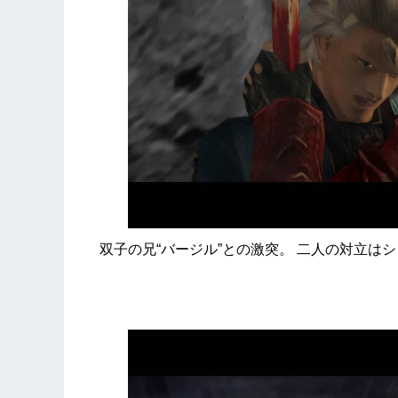
双子の兄“バージル”との激突。 二人の対立は