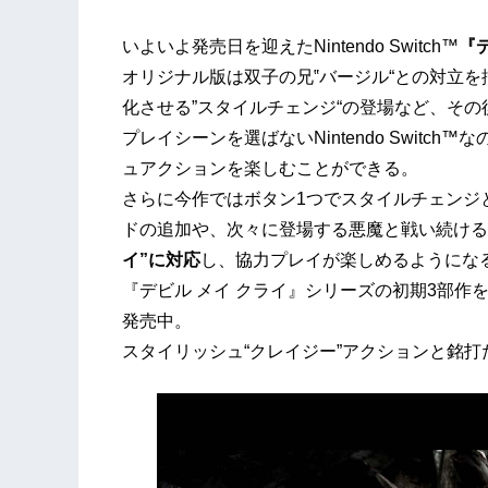
いよいよ発売日を迎えたNintendo Switch™
『
オリジナル版は双子の兄‟バージル“との対立
化させる”スタイルチェンジ“の登場など、そ
プレイシーンを選ばないNintendo Swit
ュアクションを楽しむことができる。
さらに今作ではボタン1つでスタイルチェンジ
ドの追加や、次々に登場する悪魔と戦い続ける
イ”に対応
し、協力プレイが楽しめるようにな
『デビル メイ クライ』シリーズの初期3部作
発売中。
スタイリッシュ“クレイジー”アクションと銘