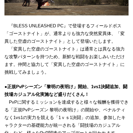
『BLESS UNLEASHED PC』で登場するフィールドボス
「ゴーストナイト」が、通常よりも強力な突然変異体、「変
異した空虚のゴーストナイト」として登場いたします。
「変異した空虚のゴーストナイト」は通常とは異なる強力
な攻撃パターンを持つため、新鮮な戦闘をお楽しみいただけ
ます。仲間と協力して「変異した空虚のゴーストナイト」に
挑戦してみましょう。
●
正規
PvP
シーズン「黎明の夜明け」開始、
1vs1
決闘追加、闘
技場カジュアル化実施など盛りだくさん！
PvPに関するミッションを達成すると様々な報酬を獲得でき
る「正規PvPシーズン 黎明の夜明け」の開始や、ペナルティ
なく1vs1の実力を競える「1ｖｓ1決闘」の追加、参加したキ
ャラクターの基礎能力が統一される「闘技場のカジュアル
化」など、様々なPvP関連のアップデートが行われます。