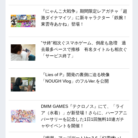
『にゃんこ大戦争』期間限定レアガチャ「超
激ダイナマイツ」に新キャラクター「鉄腕！
東雲寺あかね」登場！
”サ終”相次ぐスマホゲーム、倒産も急増 過
去最多ペースで推移 有名タイトルも相次ぐ
「サービス終了」
『Lies of P』開発の裏側に迫る映像
「NOUGH Vlog」のフルVer.を公開
DMM GAMES『テクロノス』にて、「ライ
ア（水着）」が新登場！さらに、ハーフアニ
バーサリーを記念した1日1回無料10連ガチ
ャやイベントを開催！