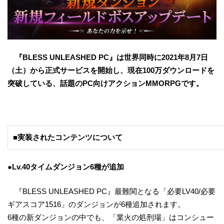
『
BLESS UNLEA
SHED PC
』は世界同時に
2021
年
8
月
7
日
（土）から正式サービスを開始し、現在
100
万ダウンロードを
突破している、話題の
PC
向けアクション
MMORPG
です。
■実装されたコンテンツについて
●Lv.40
タイムダンジョン
6
種が追加
『BLESS UNLEASHED PC』最難関となる「必要LV40/必要
ギアスコア1516」のダンジョンが6種追加されます。
6種の新ダンジョンの中でも、「業火の処刑場」はコンシュー