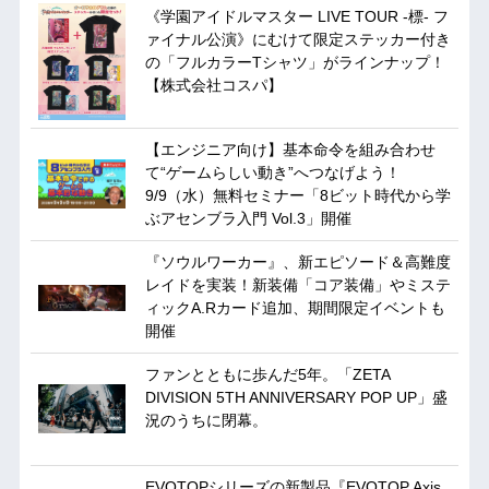
《学園アイドルマスター LIVE TOUR -標- フ
ァイナル公演》にむけて限定ステッカー付き
の「フルカラーTシャツ」がラインナップ！
【株式会社コスパ】
【エンジニア向け】基本命令を組み合わせ
て“ゲームらしい動き”へつなげよう！
9/9（水）無料セミナー「8ビット時代から学
ぶアセンブラ入門 Vol.3」開催
『ソウルワーカー』、新エピソード＆高難度
レイドを実装！新装備「コア装備」やミステ
ィックA.Rカード追加、期間限定イベントも
開催
ファンとともに歩んだ5年。「ZETA
DIVISION 5TH ANNIVERSARY POP UP」盛
況のうちに閉幕。
EVOTOPシリーズの新製品『EVOTOP Axis