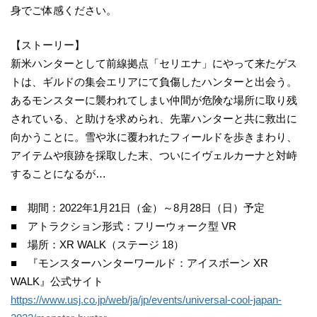
身でご体感ください。
【ストーリー】
新米ハンターとして前線拠点「セリエナ」にやって来たゲス
トは、ギルドの集会エリアにて負傷したハンターと出会う。
あるモンスターに襲われてしまい仲間が危険な場所に取り残
されている、と助けを求められ、先輩ハンターと共に救出に
向かうことに。雪や氷に覆われたフィールドを歩きまわり、
アイテムや痕跡を採取した末、ついにイヴェルカーナと対峙
することになるが…
■ 期間：2022年1月21日（金）～8月28日（日）予定
■ アトラクション形式：フリーウォーク型 VR
■ 場所：XR WALK（ステージ 18）
■ 『モンスターハンターワールド：アイスボーン XR
WALK』公式サイト
https://www.usj.co.jp/web/ja/jp/events/universal-cool-japan-