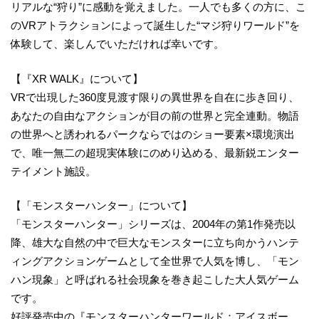
リアルな“狩り”に感動を覚えました。一人でも多くの方に、こ
のVRアトラクションによって誕生した“マジ狩りワールド”を
体験して、楽しんでいただければ幸いです。
【『XR WALK』について】
VRで出現した360度見渡す限りの異世界を自在に歩き回り、
あなたの自由なアクションが目の前の世界と完全連動。物語
の世界へと誘われるパークならではのショー要素×環境演出
で、唯一無二の超現実体験にのめり込める、最新鋭エンター
テイメント施設。
【「モンスターハンター」について】
「モンスターハンター」シリーズは、2004年の第1作発売以
降、雄大な自然の中で巨大なモンスターに立ち向かうハンテ
ィングアクションゲームとして全世界で人気を博し、「モン
ハン現象」と呼ばれる社会現象を巻き起こした大人気ゲーム
です。
好評発売中の『モンスターハンターワールド：アイスボー