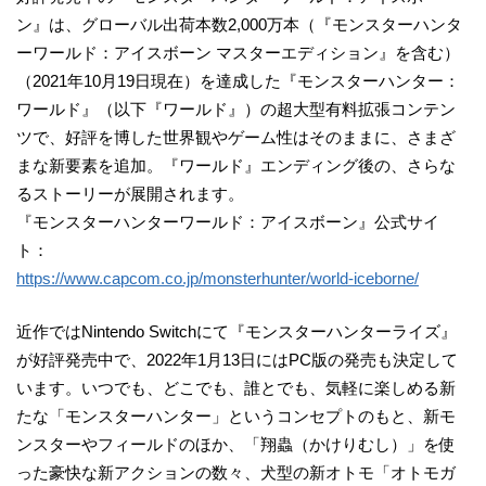
ン』は、グローバル出荷本数2,000万本（『モンスターハンタ
ーワールド：アイスボーン マスターエディション』を含む）
（2021年10月19日現在）を達成した『モンスターハンター：
ワールド』（以下『ワールド』）の超大型有料拡張コンテン
ツで、好評を博した世界観やゲーム性はそのままに、さまざ
まな新要素を追加。『ワールド』エンディング後の、さらな
るストーリーが展開されます。
『モンスターハンターワールド：アイスボーン』公式サイ
ト：
https://www.capcom.co.jp/monsterhunter/world-iceborne/
近作ではNintendo Switchにて『モンスターハンターライズ』
が好評発売中で、2022年1月13日にはPC版の発売も決定して
います。いつでも、どこでも、誰とでも、気軽に楽しめる新
たな「モンスターハンター」というコンセプトのもと、新モ
ンスターやフィールドのほか、「翔蟲（かけりむし）」を使
った豪快な新アクションの数々、犬型の新オトモ「オトモガ