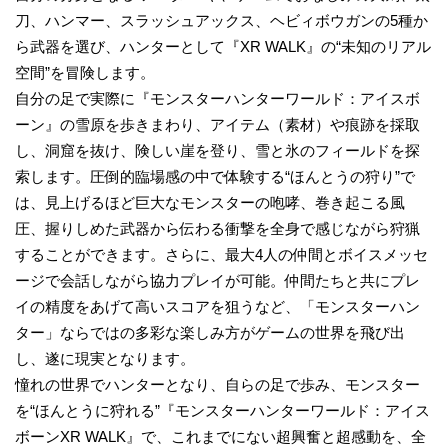
刀、ハンマー、スラッシュアックス、ヘビィボウガンの5種か
ら武器を選び、ハンターとして『XR WALK』の“未知のリアル
空間”を冒険します。
自分の足で実際に『モンスターハンターワールド：アイスボ
ーン』の雪原を歩きまわり、アイテム（素材）や痕跡を採取
し、洞窟を抜け、険しい崖を登り、雪と氷のフィールドを探
索します。圧倒的臨場感の中で体験する“ほんとうの狩り”で
は、見上げるほど巨大なモンスターの咆哮、巻き起こる風
圧、握りしめた武器から伝わる衝撃を全身で感じながら狩猟
することができます。さらに、最大4人の仲間とボイスメッセ
ージで会話しながら協力プレイが可能。仲間たちと共にプレ
イの精度をあげて高いスコアを狙うなど、「モンスターハン
ター」ならではの多彩な楽しみ方がゲームの世界を飛び出
し、遂に現実となります。
憧れの世界でハンターとなり、自らの足で歩み、モンスター
を“ほんとうに狩れる”『モンスターハンターワールド：アイス
ボーンXR WALK』で、これまでにない超興奮と超感動を、全