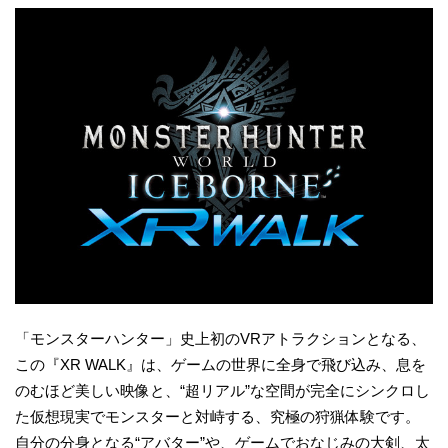
「モンスターハンター」史上初のVRアトラクションとなる、
この『XR WALK』は、ゲームの世界に全身で飛び込み、息を
のむほど美しい映像と、“超リアル”な空間が完全にシンクロし
た仮想現実でモンスターと対峙する、究極の狩猟体験です。
自分の分身となる“アバター”や、ゲームでおなじみの大剣、太