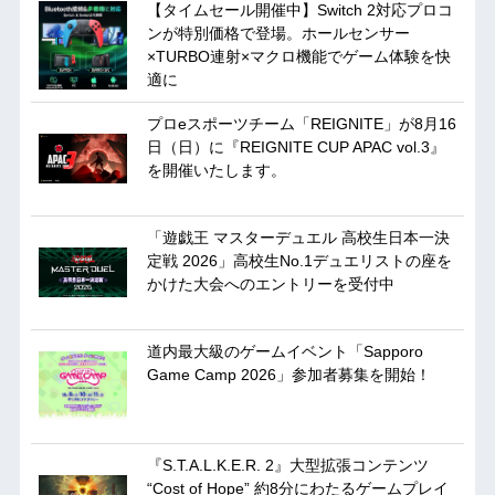
【タイムセール開催中】Switch 2対応プロコ
ンが特別価格で登場。ホールセンサー
×TURBO連射×マクロ機能でゲーム体験を快
適に
プロeスポーツチーム「REIGNITE」が8月16
日（日）に『REIGNITE CUP APAC vol.3』
を開催いたします。
「遊戯王 マスターデュエル 高校生日本一決
定戦 2026」高校生No.1デュエリストの座を
かけた大会へのエントリーを受付中
道内最大級のゲームイベント「Sapporo
Game Camp 2026」参加者募集を開始！
『S.T.A.L.K.E.R. 2』大型拡張コンテンツ
“Cost of Hope” 約8分にわたるゲームプレイ