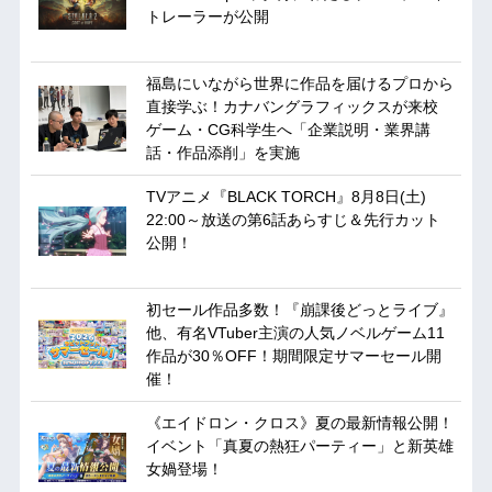
トレーラーが公開
福島にいながら世界に作品を届けるプロから
直接学ぶ！カナバングラフィックスが来校
ゲーム・CG科学生へ「企業説明・業界講
話・作品添削」を実施
TVアニメ『BLACK TORCH』8月8日(土)
22:00～放送の第6話あらすじ＆先行カット
公開！
初セール作品多数！『崩課後どっとライブ』
他、有名VTuber主演の人気ノベルゲーム11
作品が30％OFF！期間限定サマーセール開
催！
《エイドロン・クロス》夏の最新情報公開！
イベント「真夏の熱狂パーティー」と新英雄
女媧登場！