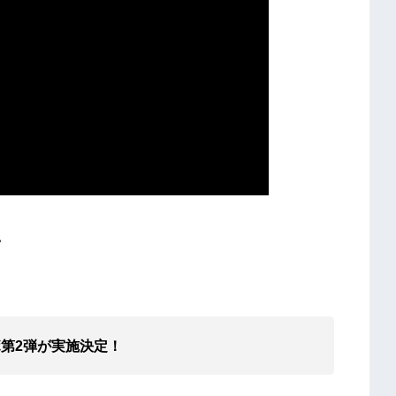
。
ラボ第2弾が実施決定！