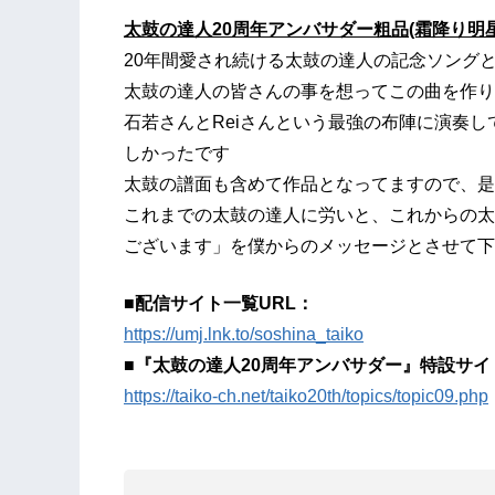
太鼓の達人20周年アンバサダー粗品(霜降り明
20年間愛され続ける太鼓の達人の記念ソング
太鼓の達人の皆さんの事を想ってこの曲を作り
石若さんとReiさんという最強の布陣に演奏
しかったです
太鼓の譜面も含めて作品となってますので、是
これまでの太鼓の達人に労いと、これからの太
ございます」を僕からのメッセージとさせて下
■配信サイト一覧URL：
https://umj.lnk.to/soshina_taiko
■『太鼓の達人20周年アンバサダー』特設サイ
https://taiko-ch.net/taiko20th/topics/topic09.php