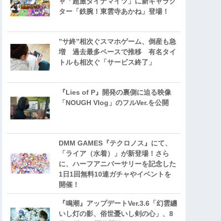
ャ「超激ダイナマイツ」に新キャラク
ター「鉄腕！東雲寺あかね」登場！
”サ終”相次ぐスマホゲーム、倒産も急
増 過去最多ペースで推移 有名タイ
トルも相次ぐ「サービス終了」
『Lies of P』開発の裏側に迫る映像
「NOUGH Vlog」のフルVer.を公開
DMM GAMES『テクロノス』にて、
「ライア（水着）」が新登場！さら
に、ハーフアニバーサリーを記念した
1日1回無料10連ガチャやイベントを
開催！
『鳴潮』アップデートVer.3.6「幻雲纏
いし灯の影、俗世憂いし剣の心」、8