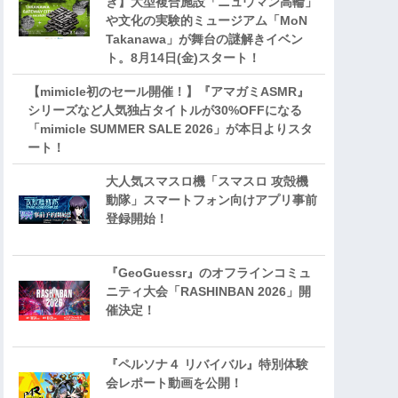
き】大型複合施設「ニュウマン高輪」
や文化の実験的ミュージアム「MoN
Takanawa」が舞台の謎解きイベン
ト。8月14日(金)スタート！
【mimicle初のセール開催！】『アマガミASMR』
シリーズなど人気独占タイトルが30%OFFになる
「mimicle SUMMER SALE 2026」が本日よりスタ
ート！
大人気スマスロ機「スマスロ 攻殻機
動隊」スマートフォン向けアプリ事前
登録開始！
『GeoGuessr』のオフラインコミュ
ニティ大会「RASHINBAN 2026」開
催決定！
『ペルソナ４ リバイバル』特別体験
会レポート動画を公開！