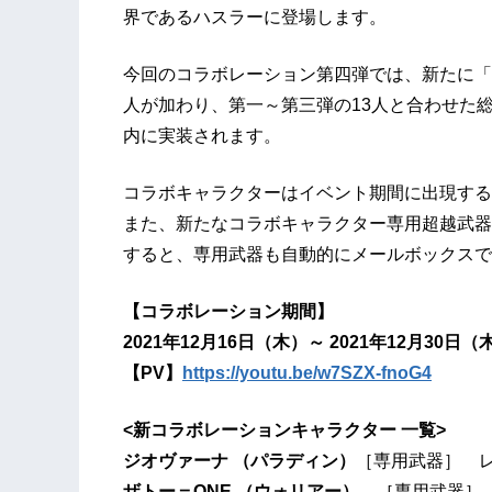
界であるハスラーに登場します。
今回のコラボレーション第四弾では、新たに「
人が加わり、第一～第三弾の13人と合わせた
内に実装されます。
コラボキャラクターはイベント期間に出現する
また、新たなコラボキャラクター専用超越武器
すると、専用武器も自動的にメールボックスで
【コラボレーション期間】
2021年12月16日（木）～ 2021年12月30日（
【PV】
https://youtu.be/w7SZX-fnoG4
<新コラボレーションキャラクター 一覧>
ジオヴァーナ
（
パラディン
）
［専用武器］ 
ザトー＝ONE
（
ウォリアー
）
［専用武器］