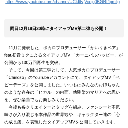
https://www.youtube.com/channel/UCkltfvjVoojq0BGRt4pmlig
同日12月18日20時にタイアップMV第二弾も公開！
11月に発表した、ボカロプロデューサー「かいりきベア」
feat.初音ミクによるタイアップMV 「カーニバルハッピー」が
公開から130万回再生を突破。
そして、今回は第二弾として、人気ボカロプロデューサー
「Chinozo」のYouTubeアカウントにて、タイアップMV「ベ
ビーデーズ」を公開しました。いつもはみんなのお姉ちゃん
のような存在の「ヒカル」の内面、幼馴染のマリアへの思い
を、ぜひ楽曲でもお楽しみください。
今後も各クリエイターとタッグを組み、ファンシーと不気
味さが入り混じる本作品の世界観や、キャラクター達の「心
の成長痛」を表現したタイアップMVを公開していきます。