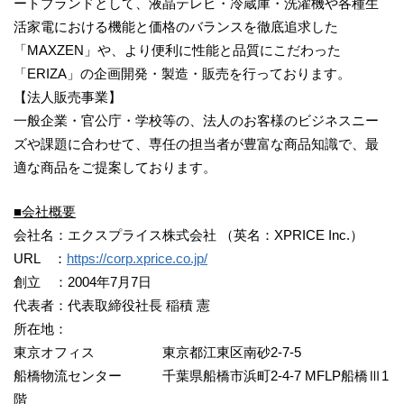
ートブランドとして、液晶テレビ・冷蔵庫・洗濯機や各種生
活家電における機能と価格のバランスを徹底追求した
「MAXZEN」や、より便利に性能と品質にこだわった
「ERIZA」の企画開発・製造・販売を行っております。
【法人販売事業】
一般企業・官公庁・学校等の、法人のお客様のビジネスニー
ズや課題に合わせて、専任の担当者が豊富な商品知識で、最
適な商品をご提案しております。
■会社概要
会社名：エクスプライス株式会社 （英名：XPRICE Inc.）
URL ：
https://corp.xprice.co.jp/
創立 ：2004年7月7日
代表者：代表取締役社長 稲積 憲
所在地：
東京オフィス 東京都江東区南砂2-7-5
船橋物流センター 千葉県船橋市浜町2-4-7 MFLP船橋Ⅲ1
階