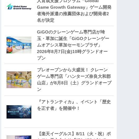
人育成支援プログラム「Global
Game Growth Gateway」ゲーム開発
者海外派遣の推薦団体および開発者2
名が決定
GiGOのクレーンゲーム専門店が埼
玉・草加に誕生「GiGOクレーンゲー
ムオアシス草加セーモンプラザ」
2026年8月7日(金)10時グランドオー
プン
プレオープンから大盛況！ クレーン
ゲーム専門店「ハンターズ奈良大和郡
山店」が8月8日（土）グランドオープ
ン
『アトランティカ』、イベント「歴史
を正す者」を開催中！
【楽天イーグルス】8/11（火・祝）ポ