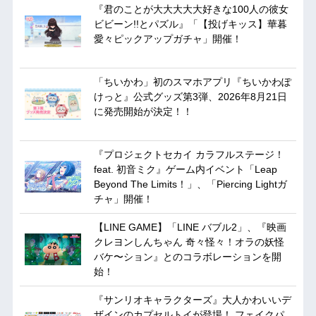
『君のことが大大大大大好きな100人の彼女
ビビーン!!とパズル』「【投げキッス】華暮
愛々ピックアップガチャ」開催！
「ちいかわ」初のスマホアプリ『ちいかわぽ
けっと』公式グッズ第3弾、2026年8月21日
に発売開始が決定！！
『プロジェクトセカイ カラフルステージ！
feat. 初音ミク』ゲーム内イベント「Leap
Beyond The Limits！」、「Piercing Lightガ
チャ」開催！
【LINE GAME】「LINE バブル2」、『映画
クレヨンしんちゃん 奇々怪々！オラの妖怪
バケ〜ション』とのコラボレーションを開
始！
『サンリオキャラクターズ』大人かわいいデ
ザインのカプセルトイが登場！ フェイクパ