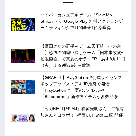
ハイパーカジュアルゲーム『Slow Mo
Strike』が、Google Play 無料アクションゲ
ームランキングで月間全米1位を獲得！
【野田クリの野望～ゲーム天下統一への道
～】恐怖の間違い探しゲーム「日本事故物件
監視協会」で真夏のホラーSP！あす8月11日
（火）よる9時25分～放送
【GRAPHT】PlayStation™公式ライセンス
ポップアップストアをJR池袋で開催中
「PlayStation™」夏のアパレルや
「Bloodborne」新作アイテムが多数登場
『セガNET麻雀 MJ』福留光帆さん、二瓶有
加さんとコラボ！ “福留CUP with 二瓶”開催