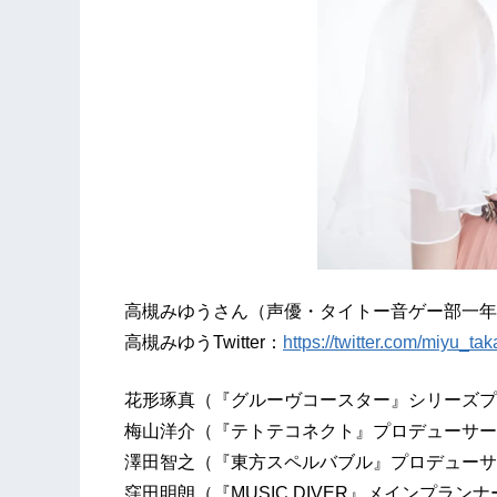
高槻みゆうさん（声優・タイトー音ゲー部一年
高槻みゆうTwitter：
https://twitter.com/miyu_tak
花形琢真（『グルーヴコースター』シリーズプ
梅山洋介（『テトテコネクト』プロデューサー
澤田智之（『東方スペルバブル』プロデューサ
窪田明朗（『MUSIC DIVER』メインプランナ