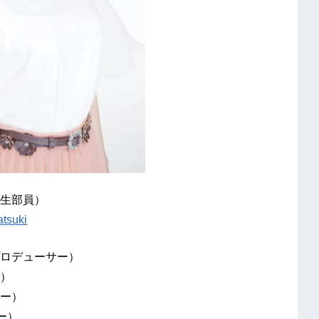
生部員）
atsuki
ロデューサー）
）
ー）
ー）