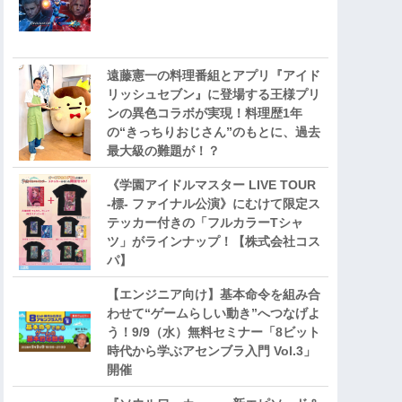
遠藤憲一の料理番組とアプリ『アイド
リッシュセブン』に登場する王様プリ
ンの異色コラボが実現！料理歴1年
の“きっちりおじさん”のもとに、過去
最大級の難題が！？
《学園アイドルマスター LIVE TOUR
-標- ファイナル公演》にむけて限定ス
テッカー付きの「フルカラーTシャ
ツ」がラインナップ！【株式会社コス
パ】
【エンジニア向け】基本命令を組み合
わせて“ゲームらしい動き”へつなげよ
う！9/9（水）無料セミナー「8ビット
時代から学ぶアセンブラ入門 Vol.3」
開催