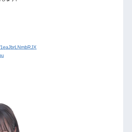
sts/1eaJbrLNmbRJX
bu