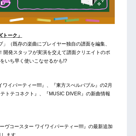
ズトーク」
ダイブ」（既存の楽曲にプレイヤー独自の譜面を編集、
定！開発スタッフが実演を交えて譜面クリエイトのポ
をいち早く使いこなせるかも!?
ー ワイワイパーティー!!!!』、『東方スぺルバブル』の2月
トテコネクト』、『MUSIC DIVER』の新曲情報
h版『グルーヴコースター ワイワイパーティー!!!!』の最新追加
目します。