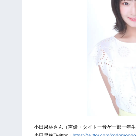
小田果林さん（声優・タイトー音ゲー部一年生
小田果林Twitter：
https://twitter.com/kodomoooo