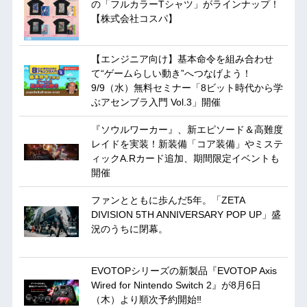
の「フルカラーTシャツ」がラインナップ！
【株式会社コスパ】
【エンジニア向け】基本命令を組み合わせ
て“ゲームらしい動き”へつなげよう！
9/9（水）無料セミナー「8ビット時代から学
ぶアセンブラ入門 Vol.3」開催
『ソウルワーカー』、新エピソード＆高難度
レイドを実装！新装備「コア装備」やミステ
ィックA.Rカード追加、期間限定イベントも
開催
ファンとともに歩んだ5年。「ZETA
DIVISION 5TH ANNIVERSARY POP UP」盛
況のうちに閉幕。
EVOTOPシリーズの新製品『EVOTOP Axis
Wired for Nintendo Switch 2』が8月6日
（木）より順次予約開始‼