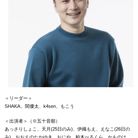
＜リーダー＞
SHAKA、関優太、k4sen、もこう
＜出演者＞（※五十音順）
あっさりしょこ、天月(25日のみ)、伊織もえ、えなこ(26日の
み)、おおえのたかゆき、おにや、柏木べるくら、かものは