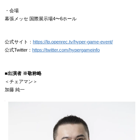
・会場
幕張メッセ 国際展示場4〜6ホール
公式サイト：
https://lp.openrec.tv/hyper-game-event/
公式Twitter：
https://twitter.com/hypergameinfo
■出演者 ※敬称略
＜チェアマン＞
加藤 純一