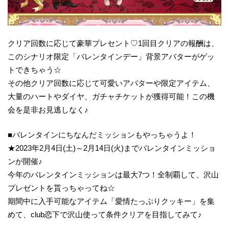
クリア回数に応じて豪華プレセント♡1回目クリアの報酬は、
このシナリオ限定「バレンタインデー」背景アバターがゲッ
トできちゃう☆
その他クリア回数に応じて可愛いアバターや限定アイテム、
大量のハートやダイヤ、ガチャチケットが獲得可能！この機
会を是非お見逃しなく♪
■バレンタインにちなんだミッションもやっちゃうよ！
★2023年2月4日(土)～2月14日(火)までバレンタインミッショ
ンが開催♪
今年のバレンタインミッションは最大7つ！全制覇して、沢山
プレゼントを貰っちゃってね☆
期間中に入手可能なアイテム「愛情たっぷりクッキー」を集
めて、club恋下で沢山使って条件クリアを目指してみて♪