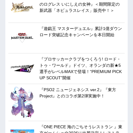
のログレス いにしえの女神』＜期間限定の
新武器「ネビュラスレイス」販売中！＞
『遊戯王 マスターデュエル』累計1億ダウン
ロード突破記念キャンペーンを本日開始
『プロサッカークラブをつくろう! ロード・
トゥ・ワールド』ドイツ、オランダの新★5
選手がレベルMAXで登場！“PREMIUM PICK
UP SCOUT”開催
『PSO2 ニュージェネシス ver.2』『東方
Project』とのコラボ第2弾実施中！
『ONE PIECE 海のごちそうレストラン 』東
京ゲームショウ2026に出展決定！レストラ