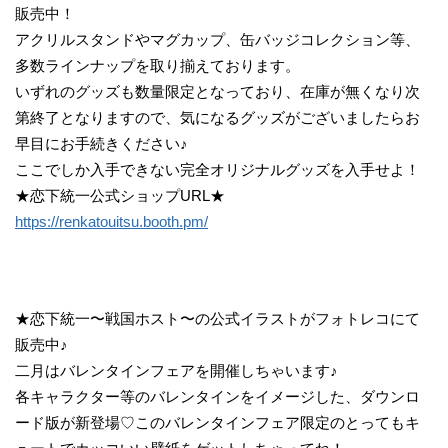
販売中！
アクリルスタンドやマグカップ、缶バッジコレクション等、
多数ラインナップを取り揃えております。
いずれのグッズも数量限定となっており、在庫が無くなり次
第終了となりますので、気になるグッズがございましたらお
早目にお手続きください♪
ここでしか入手できない完全オリジナルグッズを入手せよ！
★恋下統一公式ショップURL★
https://renkatouitsu.booth.pm/
★恋下統⼀〜戦国ホスト〜の公式イラストがフォトレコにて
販売中♪
二月はバレンタインフェアを開催しちゃいます♪
各キャラクター等のバレンタインをイメージした、ダウンロ
ード版が新登場♡このバレンタインフェア限定のとってもキ