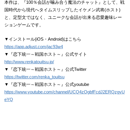
本作は、『100％会話が噛み合う魔法のチャット』として、戦
国時代から現代へタイムスリップしたイケメン武将(ホスト)
と、定型文ではなく、ユニークな会話が出来る恋愛趣味レー
ションゲームです。
▼インストール(iOS・Android)はこちら
https://app.adjust.com/jac93w4
▼『恋下統一～戦国ホスト～』公式サイト
http://www.renkatouitsu.jp/
▼『恋下統一～戦国ホスト～』公式Twitter
https://twitter.com/renka_touitsu
▼『恋下統一～戦国ホスト～』公式youtube
https://www.youtube.com/channel/UCQ4zOgbfFcdJ2ERQzgyU
eYQ