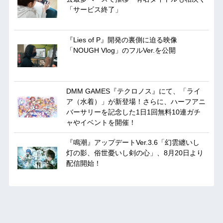
「サービス終了」
『Lies of P』開発の裏側に迫る映像
「NOUGH Vlog」のフルVer.を公開
DMM GAMES『テクロノス』にて、「ライ
ア（水着）」が新登場！さらに、ハーフアニ
バーサリーを記念した1日1回無料10連ガチ
ャやイベントを開催！
『鳴潮』アップデートVer.3.6「幻雲纏いし
灯の影、俗世憂いし剣の心」、8月20日より
配信開始！