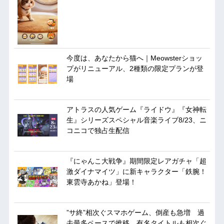
今度は、あなたから猫へ｜Meowsterショッ
プがリニューアル、2種類の限定プランが登
場
アトラスの人気ゲーム『ライドウ』『女神転
生』シリーズスペシャル音楽ライブ8/23、ニ
コニコで独占生配信
『にゃんこ大戦争』期間限定レアガチャ「超
激ダイナマイツ」に新キャラクター「鉄腕！
東雲寺あかね」登場！
”サ終”相次ぐスマホゲーム、倒産も急増 過
去最多ペースで推移 有名タイトルも相次ぐ