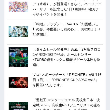
ア（水着）」が新登場！さらに、ハーフアニ
バーサリーを記念した1日1回無料10連ガチ
ャやイベントを開催！
『鳴潮』アップデートVer.3.6「幻雲纏いし
灯の影、俗世憂いし剣の心」、8月20日より
配信開始！
【タイムセール開催中】Switch 2対応プロコ
ンが特別価格で登場。ホールセンサー
×TURBO連射×マクロ機能でゲーム体験を快
適に
プロeスポーツチーム「REIGNITE」が8月16
日（日）に『REIGNITE CUP APAC vol.3』
を開催いたします。
「遊戯王 マスターデュエル 高校生日本一決
定戦 2026」高校生No.1デュエリストの座を