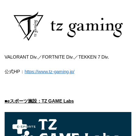
VALORANT Div.／FORTNITE Div.／TEKKEN 7 Div.
公式HP：
https://www.tz-gaming.jp/
■eスポーツ施設：TZ GAME Labs