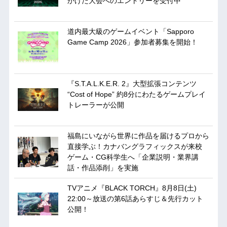
かけた大会へのエントリーを受付中
道内最大級のゲームイベント「Sapporo
Game Camp 2026」参加者募集を開始！
『S.T.A.L.K.E.R. 2』大型拡張コンテンツ
“Cost of Hope” 約8分にわたるゲームプレイ
トレーラーが公開
福島にいながら世界に作品を届けるプロから
直接学ぶ！カナバングラフィックスが来校
ゲーム・CG科学生へ「企業説明・業界講
話・作品添削」を実施
TVアニメ『BLACK TORCH』8月8日(土)
22:00～放送の第6話あらすじ＆先行カット
公開！