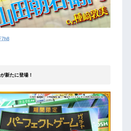
PF7h8
美)が新たに登場！