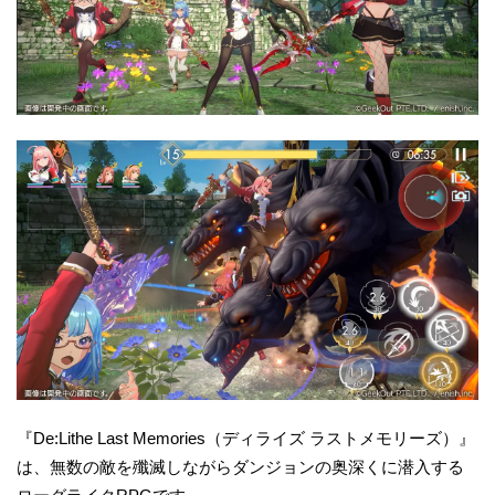
『De:Lithe Last Memories（ディライズ ラストメモリーズ）』
は、無数の敵を殲滅しながらダンジョンの奥深くに潜入する