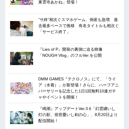
東雲寺あかね」登場！
”サ終”相次ぐスマホゲーム、倒産も急増 過
去最多ペースで推移 有名タイトルも相次ぐ
「サービス終了」
『Lies of P』開発の裏側に迫る映像
「NOUGH Vlog」のフルVer.を公開
DMM GAMES『テクロノス』にて、「ライ
ア（水着）」が新登場！さらに、ハーフアニ
バーサリーを記念した1日1回無料10連ガチ
ャやイベントを開催！
『鳴潮』アップデートVer.3.6「幻雲纏いし
灯の影、俗世憂いし剣の心」、8月20日より
配信開始！