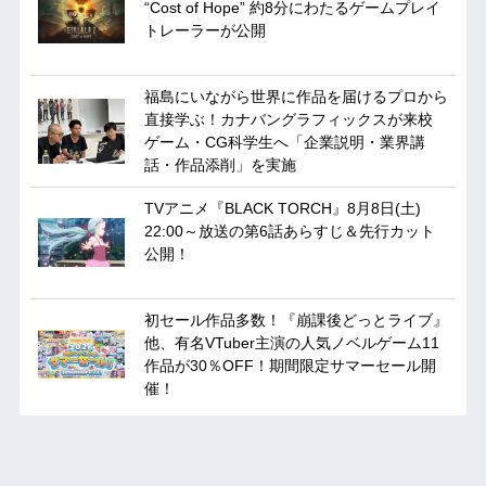
“Cost of Hope” 約8分にわたるゲームプレイ
トレーラーが公開
福島にいながら世界に作品を届けるプロから
直接学ぶ！カナバングラフィックスが来校
ゲーム・CG科学生へ「企業説明・業界講
話・作品添削」を実施
TVアニメ『BLACK TORCH』8月8日(土)
22:00～放送の第6話あらすじ＆先行カット
公開！
初セール作品多数！『崩課後どっとライブ』
他、有名VTuber主演の人気ノベルゲーム11
作品が30％OFF！期間限定サマーセール開
催！