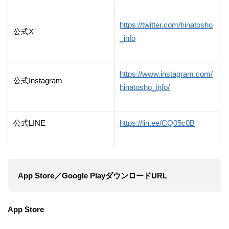
https://twitter.com/hinatosho
公式X
_info
https://www.instagram.com/
公式Instagram
hinatosho_info/
公式LINE
https://lin.ee/CQ05c0B
App Store／Google PlayダウンロードURL
App Store