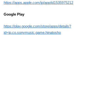
https://apps.apple.com/jp/app/id1535975212
Google Play
https://play.google.com/store/apps/details?
id=jp.co.sonymusic.game.hinatosho