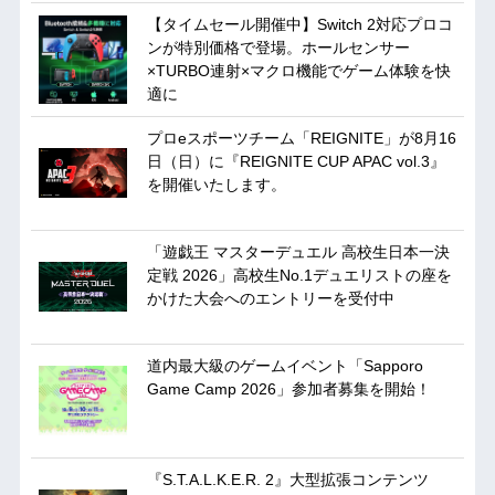
【タイムセール開催中】Switch 2対応プロコ
ンが特別価格で登場。ホールセンサー
×TURBO連射×マクロ機能でゲーム体験を快
適に
プロeスポーツチーム「REIGNITE」が8月16
日（日）に『REIGNITE CUP APAC vol.3』
を開催いたします。
「遊戯王 マスターデュエル 高校生日本一決
定戦 2026」高校生No.1デュエリストの座を
かけた大会へのエントリーを受付中
道内最大級のゲームイベント「Sapporo
Game Camp 2026」参加者募集を開始！
『S.T.A.L.K.E.R. 2』大型拡張コンテンツ