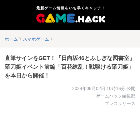
最新ゲーム情報をいち早くキャッチ！
ホーム
スマホゲーム
直筆サインをGET！『日向坂46とふしぎな図書室』
薙刀姫イベント前編「百花繚乱！戦駆ける薙刀姫」
を本日から開催！
2024年05月02日 10時16分
公開
ゲームハック編集部
プレスリリース