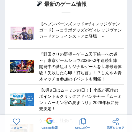
最新のゲーム情報
【ヘブンバーンズレッド×ヴィレッジヴァン
ガード】～コラボグッズがヴィレッジヴァン
ガードオンラインストアに登場！～
『野田クリの野望～ゲーム天下統一への道
～』東京ゲームショウ2026へ2年連続出陣！
開発中の番組オリジナルゲームを世界最速体
験！失敗したら即「打ち首」！？しんや＆青
木マッチョ参加のイベントも開催！
【8月9日はムーミンの日！】小説が原作の
ポイント＆クリックアドベンチャー『ムーミ
ン：ムーミン谷の夏まつり』2026年秋に発
売決定！
ゲームを、社会に。
フォロー
Google検索
URLコピー
記事をシェア