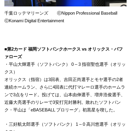
千葉ロッテマリーンズ ⓒNippon Professional Baseball
ⓒKonami Digital Entertainment
■第2カード 福岡ソフトバンクホークス vs オリックス・バフ
ァローズ
・平山大輝選手（ソフトバンク） 0 – 3 指宿聖也選手（オリッ
クス）
オリックス（指宿）は3回表、吉田正尚選手とモヤ選手の2者
連続ホームラン、さらに4回表に代打マレーロ選手のホームラ
ンで3点をリード。投げては、山本由伸選手、増井浩俊選手、
近藤大亮選手のリレーで3安打完封勝利。敗れたソフトバン
ク・平山は「eBASEBALL プロリーグ」初黒星を喫した。
・三好航太郎選手（ソフトバンク） 1 – 0 高川悠選手（オリッ