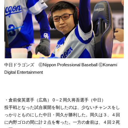
中日ドラゴンズ ⓒNippon Professional Baseball ⓒKonami
Digital Entertainment
・倉前俊英選手（広島） 0 – 2 岡久将吾選手（中日）
投手戦となった試合展開を制したのは、少ないチャンスをし
っかりとものにした中日・岡久が勝利した。岡久は３、４回
に内野ゴロの間に計２点を奪った。一方の倉前は、４回２死