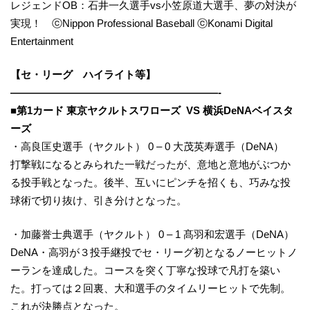
レジェンドOB：石井一久選手vs小笠原道大選手、夢の対決が
実現！ ⓒNippon Professional Baseball ⓒKonami Digital
Entertainment
【セ・リーグ ハイライト等】
————————————————————-
■第1カード 東京ヤクルトスワローズ VS 横浜DeNAベイスタ
ーズ
・高良匡史選手（ヤクルト） 0 – 0 大茂英寿選手（DeNA）
打撃戦になるとみられた一戦だったが、意地と意地がぶつか
る投手戦となった。後半、互いにピンチを招くも、巧みな投
球術で切り抜け、引き分けとなった。
・加藤誉士典選手（ヤクルト） 0 – 1 髙羽和宏選手（DeNA）
DeNA・高羽が３投手継投でセ・リーグ初となるノーヒットノ
ーランを達成した。コースを突く丁寧な投球で凡打を築い
た。打っては２回裏、大和選手のタイムリーヒットで先制。
これが決勝点となった。