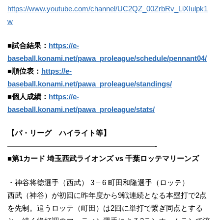
https://www.youtube.com/channel/UC2QZ_00ZrbRv_LiXIulpk1
w
■試合結果：
https://e-
baseball.konami.net/pawa_proleague/schedule/pennant04/
■順位表：
https://e-
baseball.konami.net/pawa_proleague/standings/
■個人成績：
https://e-
baseball.konami.net/pawa_proleague/stats/
【パ・リーグ ハイライト等】
————————————————————-
■第1カード 埼玉西武ライオンズ vs 千葉ロッテマリーンズ
・神谷将徳選手（西武） 3 – 6 町田和隆選手（ロッテ）
西武（神谷）が初回に昨年度から9戦連続となる本塁打で2点
を先制。追うロッテ（町田）は2回に単打で繋ぎ同点とする