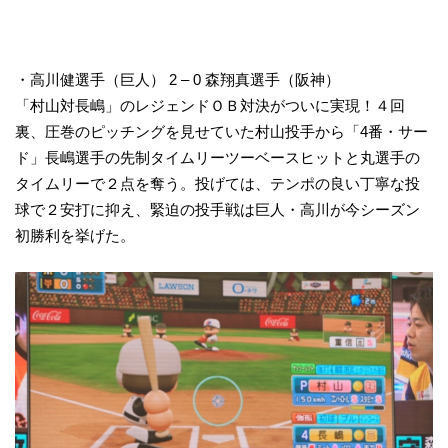
・高川健選手（巨人） 2 – 0 森翔真選手（阪神）
「村山対長嶋」のレジェンドＯＢ対決がついに実現！４回
裏、圧巻のピッチングを見せていた村山投手から「4番・サー
ド」長嶋選手の先制タイムリーツーベースヒットと丸選手の
タイムリーで２点を奪う。投げては、テンポの良い丁寧な投
球で２安打に抑え、緊迫の投手戦は巨人・高川が今シーズン
初勝利を挙げた。