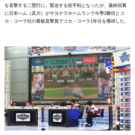
を直撃する二塁打に。緊迫する投手戦となったが、最終回裏
に日本ハム（及川）がサヨナラホームランで今季3勝目とコ
カ・コーラ社の看板直撃賞でコカ・コーラ1年分を獲得した。