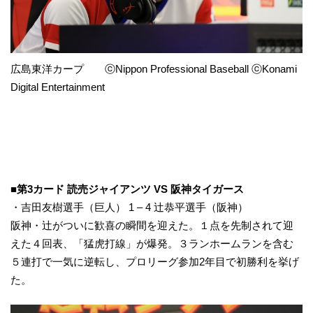
広島東洋カープ ⓒNippon Professional Baseball ⓒKonami
Digital Entertainment
■第3カード 読売ジャイアンツ VS 阪神タイガース
・吉田友樹選手（巨人） 1 – 4 辻恭平選手（阪神）
阪神・辻がついに歓喜の瞬間を迎えた。１点を先制されて迎
えた４回表、「猛虎打線」が爆発。３ランホームランを含む
５連打で一気に逆転し、プロリーグ参加2年目で初勝利を挙げ
た。