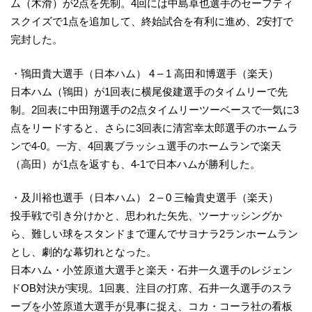
ム（木滑）が2点を先制。4回には中島卓也選手のセーフティ
スクイズで1点を追加して、終始試合を有利に進め、2安打で
完封した。
・鴇田貴大選手（日本ハム） 4 – 1 高田和博選手（楽天）
日本ハム（鴇田）が1回表に横尾俊建選手のタイムリーで先
制。2回表に中田翔選手の2点タイムリーツーベースで一気に3
点をリードすると、さらに3回表に清宮幸太郎選手のホームラ
ンで4-0。一方、4回裏ブラッシュ選手のホームランで楽天
（高田）が1点を返すも、4-1で日本ハムが勝利した。
・及川裕也選手（日本ハム） 2 – 0 三輪貴史選手（楽天）
投手戦で引き分けかと、思われた矢先、ツーナッシングか
ら、難しい球をスタンドまで運んでサヨナラ2ランホームラン
とし、劇的な幕切れとなった。
日本ハム・小笠原道大選手と楽天・石井一久選手のレジェン
ドOB対決が実現。1回裏、注目の打席、石井一久選手のスラ
ーブを小笠原道大選手が見事に捉え、コカ・コーラ社の看板