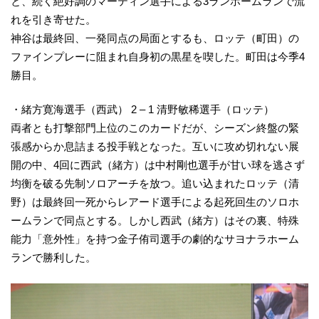
と、続く絶好調のマーティン選手による3ランホームランで流
れを引き寄せた。
神谷は最終回、一発同点の局面とするも、ロッテ（町田）の
ファインプレーに阻まれ自身初の黒星を喫した。町田は今季4
勝目。
・緒方寛海選手（西武） 2 – 1 清野敏稀選手（ロッテ）
両者とも打撃部門上位のこのカードだが、シーズン終盤の緊
張感からか息詰まる投手戦となった。互いに攻め切れない展
開の中、4回に西武（緒方）は中村剛也選手が甘い球を逃さず
均衡を破る先制ソロアーチを放つ。追い込まれたロッテ（清
野）は最終回一死からレアード選手による起死回生のソロホ
ームランで同点とする。しかし西武（緒方）はその裏、特殊
能力「意外性」を持つ金子侑司選手の劇的なサヨナラホーム
ランで勝利した。