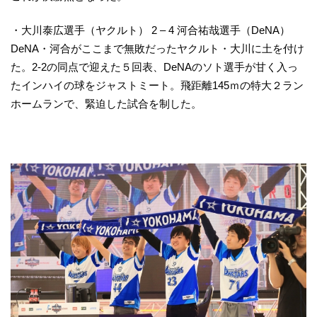
・大川泰広選手（ヤクルト） 2 – 4 河合祐哉選手（DeNA）
DeNA・河合がここまで無敗だったヤクルト・大川に土を付け
た。2-2の同点で迎えた５回表、DeNAのソト選手が甘く入っ
たインハイの球をジャストミート。飛距離145ｍの特大２ラン
ホームランで、緊迫した試合を制した。