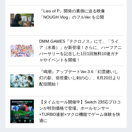
『Lies of P』開発の裏側に迫る映像
「NOUGH Vlog」のフルVer.を公開
DMM GAMES『テクロノス』にて、「ライ
ア（水着）」が新登場！さらに、ハーフアニ
バーサリーを記念した1日1回無料10連ガチ
ャやイベントを開催！
『鳴潮』アップデートVer.3.6「幻雲纏いし
灯の影、俗世憂いし剣の心」、8月20日より
配信開始！
【タイムセール開催中】Switch 2対応プロコ
ンが特別価格で登場。ホールセンサー
×TURBO連射×マクロ機能でゲーム体験を快
適に