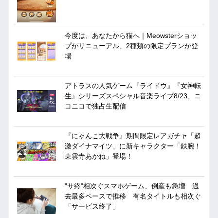
今度は、あなたから猫へ｜Meowsterショッ
プがリニューアル、2種類の限定プランが登
場
アトラスの人気ゲーム『ライドウ』『女神転
生』シリーズスペシャル音楽ライブ8/23、ニ
コニコで独占生配信
『にゃんこ大戦争』期間限定レアガチャ「超
激ダイナマイツ」に新キャラクター「鉄腕！
東雲寺あかね」登場！
”サ終”相次ぐスマホゲーム、倒産も急増 過
去最多ペースで推移 有名タイトルも相次ぐ
「サービス終了」