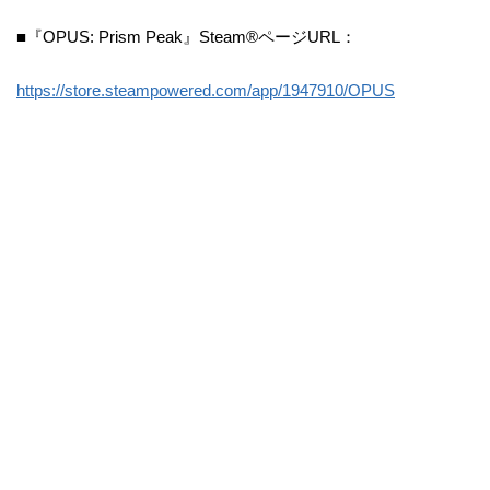
■『OPUS: Prism Peak』Steam®ページURL：
https://store.steampowered.com/app/1947910/OPUS